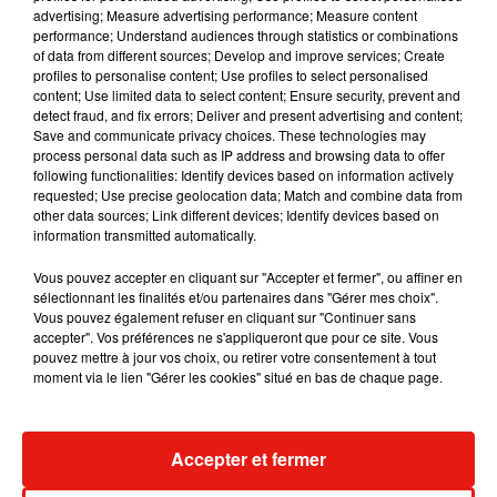
Musique
advertising; Measure advertising performance; Measure content
performance; Understand audiences through statistics or combinations
of data from different sources; Develop and improve services; Create
profiles to personalise content; Use profiles to select personalised
Julien Lieb s’essaye à la vie de chatelain
content; Use limited data to select content; Ensure security, prevent and
dans son nouveau clip
detect fraud, and fix errors; Deliver and present advertising and content;
7 août 2026
Save and communicate privacy choices. These technologies may
process personal data such as IP address and browsing data to offer
following functionalities: Identify devices based on information actively
requested; Use precise geolocation data; Match and combine data from
other data sources; Link different devices; Identify devices based on
Madonna sort enfin le remix de « Love
information transmitted automatically.
Sensation » avec Kylie Minogue
7 août 2026
Vous pouvez accepter en cliquant sur "Accepter et fermer", ou affiner en
sélectionnant les finalités et/ou partenaires dans "Gérer mes choix".
Vous pouvez également refuser en cliquant sur "Continuer sans
accepter". Vos préférences ne s'appliqueront que pour ce site. Vous
pouvez mettre à jour vos choix, ou retirer votre consentement à tout
moment via le lien "Gérer les cookies" situé en bas de chaque page.
Tayc et Didi B dévoilent le single le plus
dansant de l’année
7 août 2026
Accepter et fermer