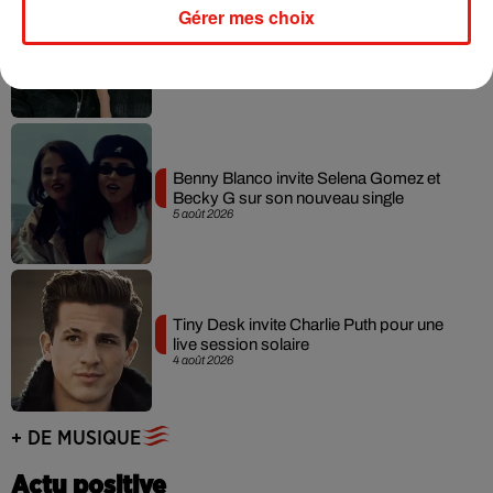
Gérer mes choix
Angèle et Amélie Lens dévoilent leur
collaboration tant attendue
7 août 2026
Benny Blanco invite Selena Gomez et
Becky G sur son nouveau single
5 août 2026
Tiny Desk invite Charlie Puth pour une
live session solaire
4 août 2026
+ DE MUSIQUE
Actu positive