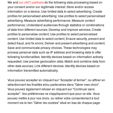
We and
our (447) partners
do the following data processing based on
your consent and/or our legitimate interest: Store and/or access
information on a device; Use limited data to select advertising; Create
profiles for personalised advertising; Use profiles to select personalised
advertising; Measure advertising performance; Measure content
performance; Understand audiences through statistics or combinations
of data from different sources; Develop and improve services; Create
profiles to personalise content; Use profiles to select personalised
Musique
content; Use limited data to select content; Ensure security, prevent and
detect fraud, and fix errors; Deliver and present advertising and content;
Save and communicate privacy choices. These technologies may
process personal data such as IP address and browsing data to offer
Benny Blanco invite Selena Gomez et
following functionalities: Identify devices based on information actively
Becky G sur son nouveau single
requested; Use precise geolocation data; Match and combine data from
5 août 2026
other data sources; Link different devices; Identify devices based on
information transmitted automatically.
Vous pouvez accepter en cliquant sur "Accepter et fermer", ou affiner en
sélectionnant les finalités et/ou partenaires dans "Gérer mes choix".
Tiny Desk invite Charlie Puth pour une
Vous pouvez également refuser en cliquant sur "Continuer sans
live session solaire
accepter". Vos préférences ne s'appliqueront que pour ce site. Vous
4 août 2026
pouvez mettre à jour vos choix, ou retirer votre consentement à tout
moment via le lien "Gérer les cookies" situé en bas de chaque page.