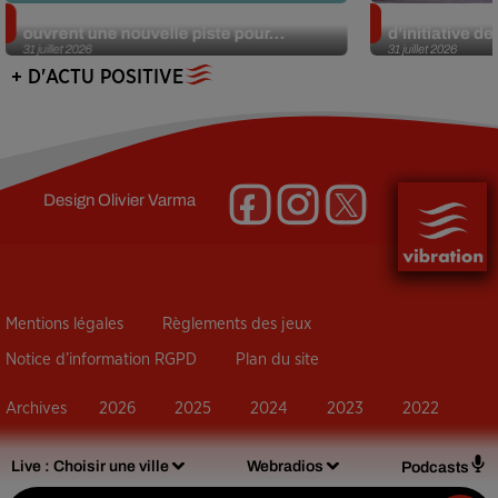
Alzheimer : des chercheurs japonais
Des marmottes
ouvrent une nouvelle piste pour...
d’initiative d
31 juillet 2026
31 juillet 2026
+ D'ACTU POSITIVE
Design
Olivier Varma
Mentions légales
Règlements des jeux
Notice d’information RGPD
Plan du site
Archives
2026
2025
2024
2023
2022
Live :
Choisir une ville
Webradios
Podcasts