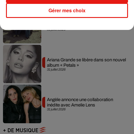
Gérer mes choix
Grand Corps Malade emmène Styleto
en road-trip dans son nouveau clip
31 juillet 2026
Ariana Grande se libère dans son nouvel
album « Petals »
31 juillet 2026
Angèle annonce une collaboration
inédite avec Amelie Lens
31 juillet 2026
+ DE MUSIQUE