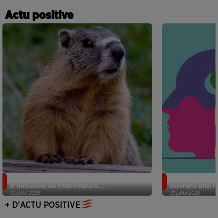
Actu positive
Des marmottes sur OnlyFans : la drôle
Alzheimer : d
d’initiative de chercheurs...
ouvrent une no
31 juillet 2026
31 juillet 2026
+ D'ACTU POSITIVE