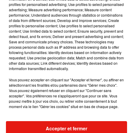
profiles for personalised advertising; Use profiles to select personalised
advertising; Measure advertising performance; Measure content
Musique
performance; Understand audiences through statistics or combinations
of data from different sources; Develop and improve services; Create
profiles to personalise content; Use profiles to select personalised
content; Use limited data to select content; Ensure security, prevent and
Benny Blanco invite Selena Gomez et
detect fraud, and fix errors; Deliver and present advertising and content;
Becky G sur son nouveau single
Save and communicate privacy choices. These technologies may
5 août 2026
process personal data such as IP address and browsing data to offer
following functionalities: Identify devices based on information actively
requested; Use precise geolocation data; Match and combine data from
other data sources; Link different devices; Identify devices based on
information transmitted automatically.
Tiny Desk invite Charlie Puth pour une
live session solaire
Vous pouvez accepter en cliquant sur "Accepter et fermer", ou affiner en
4 août 2026
sélectionnant les finalités et/ou partenaires dans "Gérer mes choix".
Vous pouvez également refuser en cliquant sur "Continuer sans
accepter". Vos préférences ne s'appliqueront que pour ce site. Vous
pouvez mettre à jour vos choix, ou retirer votre consentement à tout
moment via le lien "Gérer les cookies" situé en bas de chaque page.
Ariana Grande prendra une pause après
sa tournée mondiale
4 août 2026
Accepter et fermer