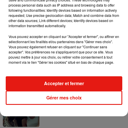
process personal data such as IP address and browsing data to offer
following functionalities: Identify devices based on information actively
requested; Use precise geolocation data; Match and combine data from
other data sources; Link different devices; Identify devices based on
information transmitted automatically.
Tayc et Didi B dévoilent le single le plus
dansant de l’année
Vous pouvez accepter en cliquant sur "Accepter et fermer", ou affiner en
7 août 2026
sélectionnant les finalités et/ou partenaires dans "Gérer mes choix".
Vous pouvez également refuser en cliquant sur "Continuer sans
accepter". Vos préférences ne s'appliqueront que pour ce site. Vous
pouvez mettre à jour vos choix, ou retirer votre consentement à tout
moment via le lien "Gérer les cookies" situé en bas de chaque page.
Angèle et Amélie Lens dévoilent leur
collaboration tant attendue
7 août 2026
Accepter et fermer
Gérer mes choix
Benny Blanco invite Selena Gomez et
Becky G sur son nouveau single
5 août 2026