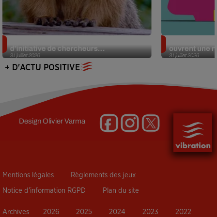
Des marmottes sur OnlyFans : la drôle
Alzheimer : d
d’initiative de chercheurs...
ouvrent une no
31 juillet 2026
31 juillet 2026
+ D'ACTU POSITIVE
Design
Olivier Varma
Mentions légales
Règlements des jeux
Notice d’information RGPD
Plan du site
Archives
2026
2025
2024
2023
2022