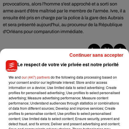
provocations, alors l'homme s'est approché et a sorti son
arme avant d'être maîtrisé par le membre de l'armée. Ivre, il a
ensuite été pris en charge par la police à la gare des Aubrais
et sera présenté aujourd'hui, au procureur de la République
d'Orléans pour comparution immédiate.
Continuer sans accepter
Musique
Le respect de votre vie privée est notre priorité
We and
our (447) partners
do the following data processing based on
Julien Lieb s’essaye à la vie de chatelain
your consent and/or our legitimate interest: Store and/or access
dans son nouveau clip
information on a device; Use limited data to select advertising; Create
7 août 2026
profiles for personalised advertising; Use profiles to select personalised
advertising; Measure advertising performance; Measure content
performance; Understand audiences through statistics or combinations
of data from different sources; Develop and improve services; Create
profiles to personalise content; Use profiles to select personalised
content; Use limited data to select content; Ensure security, prevent and
Madonna sort enfin le remix de « Love
detect fraud, and fix errors; Deliver and present advertising and content;
Sensation » avec Kylie Minogue
Save and communicate privacy choices. These technologies may
7 août 2026