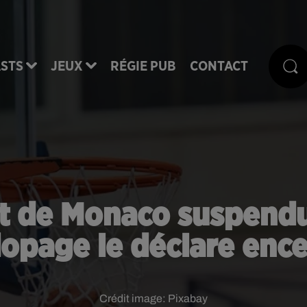
STS
JEUX
RÉGIE PUB
CONTACT
t de Monaco suspendu
opage le déclare ence
Crédit image:
Pixabay