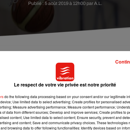
Publié : 5 août 2019 à 12h00 par A.L.
e, un basketteur a été suspendu car les résultats le
Contin
Le respect de votre vie privée est notre priorité
.. L'histoire, qui remonte à quelques mois, vient d'être révélée e
Monaco, est suspendu depuis octobre 2018 en raison d'une
ers
do the following data processing based on your consent and/or our legitimate int
nternational de Basket-Ball). En effet, le joueur âgé 28 ans ava
device; Use limited data to select advertising; Create profiles for personalised adver
 d'un contrôle urinaire.
vertising; Measure advertising performance; Measure content performance; Unders
ns of data from different sources; Develop and improve services; Create profiles to 
inte"
alised content; Use limited data to select content; Ensure security, prevent and detect
ertising and content; Save and communicate privacy choices. These technologies
and browsing data to offer following functionalities: Identify devices based on infor
ilisées à des fins de dopage car elle permet une meilleure