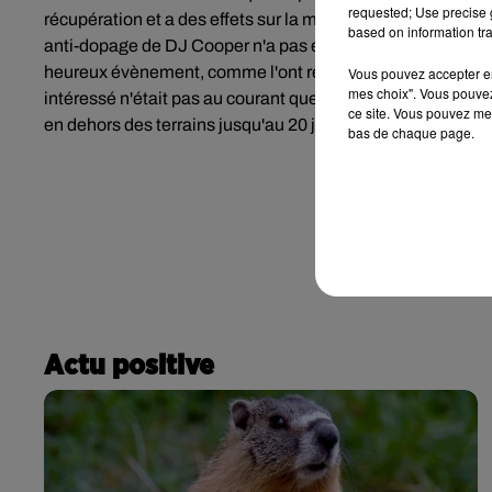
requested; Use precise g
récupération et a des effets sur la musculature.
Et c'est là 
based on information tra
anti-dopage de DJ Cooper n'a pas été causé par du dopage ma
heureux évènement, comme l'ont révélé d
es médias bosni
Vous pouvez accepter en 
mes choix". Vous pouvez
intéressé n'était pas au courant que sa femme attendait u
ce site. Vous pouvez met
en dehors des terrains jusqu'au 20 juin 2020.
bas de chaque page.
Actu positive