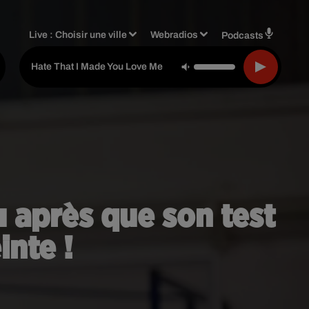
Live :
Choisir une ville
Webradios
Podcasts
-
Ariana Grande
Hate That I Made You Love Me
 après que son test
inte !