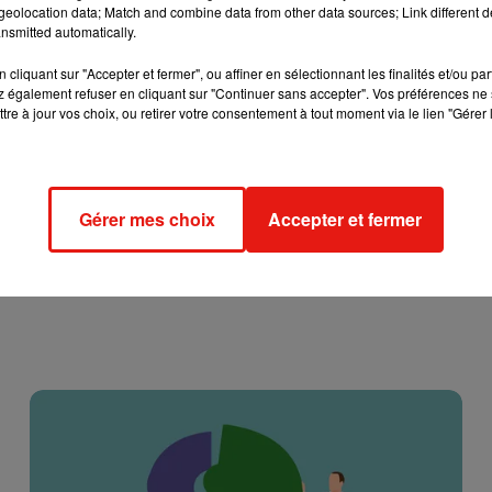
eolocation data; Match and combine data from other data sources; Link different de
que la vérité a éclaté.
Le taux anormal d'HCG révélé par le test
nsmitted automatically.
is par l'utilisation de l'urine de sa petite amie qui attendait 
ens ce samedi 3 août dernier
! Si on se doute que le principal
cliquant sur "Accepter et fermer", ou affiner en sélectionnant les finalités et/ou pa
 également refuser en cliquant sur "Continuer sans accepter". Vos préférences ne 
n bébé,
ce subterfuge laissera néanmoins le sportif professionne
tre à jour vos choix, ou retirer votre consentement à tout moment via le lien "Gérer 
Gérer mes choix
Accepter et fermer