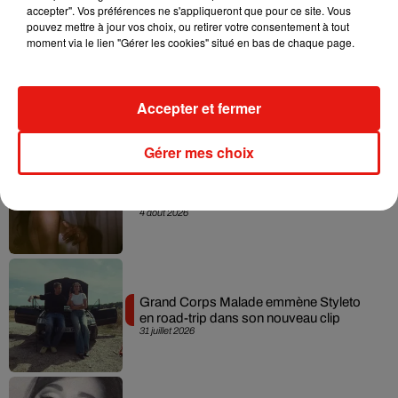
accepter". Vos préférences ne s'appliqueront que pour ce site. Vous
pouvez mettre à jour vos choix, ou retirer votre consentement à tout
moment via le lien "Gérer les cookies" situé en bas de chaque page.
Tiny Desk invite Charlie Puth pour une
live session solaire
4 août 2026
Accepter et fermer
Gérer mes choix
Ariana Grande prendra une pause après
sa tournée mondiale
4 août 2026
Grand Corps Malade emmène Styleto
en road-trip dans son nouveau clip
31 juillet 2026