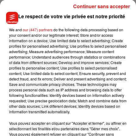
que les personnes de l’appel pouvaient le voir. Je pense
Continuer sans accepter
qu’il (...) a été déconnecté et il n’a pas réalisé que nous
étions tous de retour devant une caméra en direct"
, a aussi
Le respect de votre vie privée est notre priorité
expliqué Masha Gessen, une journaliste du New Yorker qui
participait également à la visioconférence.
We and
our (447) partners
do the following data processing based on
"Lorsque M.
your consent and/or our legitimate interest: Store and/or access
Toobin est revenu, il n’était visiblement pas conscient de ce
information on a device; Use limited data to select advertising; Create
qui venait de se passer"
, a ajouté un témoin de la scène.
profiles for personalised advertising; Use profiles to select personalised
Aussi analyste juridique senior pour CNN depuis 2002,
advertising; Measure advertising performance; Measure content
performance; Understand audiences through statistics or combinations
Jeffrey Toobin a demandé un congé pour s’occuper
"d’un
of data from different sources; Develop and improve services; Create
problème personnel"
.
profiles to personalise content; Use profiles to select personalised
content; Use limited data to select content; Ensure security, prevent and
detect fraud, and fix errors; Deliver and present advertising and content;
Save and communicate privacy choices. These technologies may
process personal data such as IP address and browsing data to offer
following functionalities: Identify devices based on information actively
Musique
requested; Use precise geolocation data; Match and combine data from
other data sources; Link different devices; Identify devices based on
information transmitted automatically.
Benny Blanco invite Selena Gomez et
Vous pouvez accepter en cliquant sur "Accepter et fermer", ou affiner en
Becky G sur son nouveau single
5 août 2026
sélectionnant les finalités et/ou partenaires dans "Gérer mes choix".
Vous pouvez également refuser en cliquant sur "Continuer sans