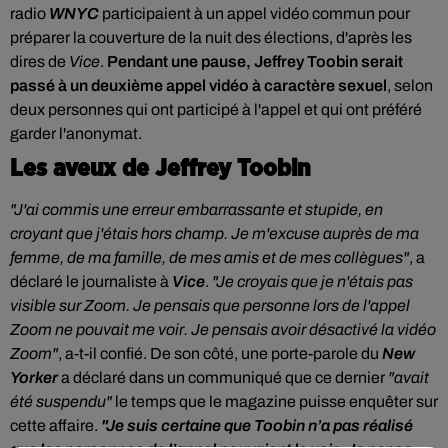
radio
WNYC
participaient à un appel vidéo commun pour
préparer la couverture de la nuit des élections, d'après les
dires de
Vice
.
Pendant une pause, Jeffrey Toobin serait
passé à un deuxième appel vidéo à caractère sexuel
, selon
deux personnes qui ont participé à l'appel et qui ont préféré
garder l'anonymat.
Les aveux de Jeffrey Toobin
"J'ai commis une erreur embarrassante et stupide, en
croyant que j'étais hors champ. Je m'excuse auprès de ma
femme, de ma famille, de mes amis et de mes collègues"
, a
déclaré le journaliste à
Vice
.
"Je croyais que je n'étais pas
visible sur Zoom. Je pensais que personne lors de l'appel
Zoom ne pouvait me voir. Je pensais avoir désactivé la vidéo
Zoom"
, a-t-il confié. De son côté, u
ne porte-parole du
New
Yorker
a déclaré dans un communiqué que ce dernier
"avait
été suspendu"
le temps que le magazine puisse enquêter sur
cette affaire.
"Je suis certaine que Toobin n’a pas réalisé