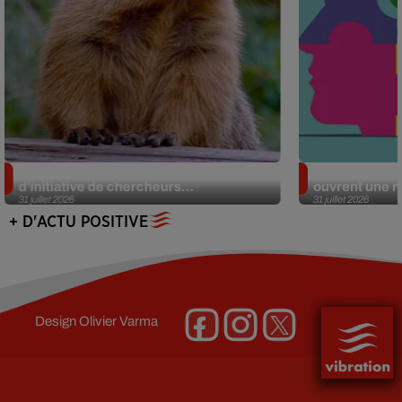
Des marmottes sur OnlyFans : la drôle
Alzheimer : d
d’initiative de chercheurs...
ouvrent une no
31 juillet 2026
31 juillet 2026
+ D'ACTU POSITIVE
Design
Olivier Varma