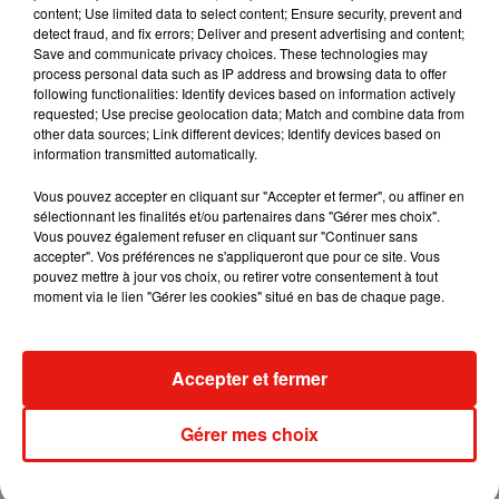
content; Use limited data to select content; Ensure security, prevent and
detect fraud, and fix errors; Deliver and present advertising and content;
Save and communicate privacy choices. These technologies may
process personal data such as IP address and browsing data to offer
following functionalities: Identify devices based on information actively
requested; Use precise geolocation data; Match and combine data from
Le couple, qui n'a pas encore fixé de date pour le mariage,
other data sources; Link different devices; Identify devices based on
pense que la saison des tornadesà Tornado Alley serait un
information transmitted automatically.
endroit assez incroyable.
"Nous allons probablement voir
Vous pouvez accepter en cliquant sur "Accepter et fermer", ou affiner en
une autre tornade lorsque nous nous marierons"
, a déclaré
sélectionnant les finalités et/ou partenaires dans "Gérer mes choix".
Tom.
On leur souhaite !
Vous pouvez également refuser en cliquant sur "Continuer sans
accepter". Vos préférences ne s'appliqueront que pour ce site. Vous
pouvez mettre à jour vos choix, ou retirer votre consentement à tout
moment via le lien "Gérer les cookies" situé en bas de chaque page.
Musique
Accepter et fermer
Madonna sort enfin le remix de « Love
Gérer mes choix
Sensation » avec Kylie Minogue
7 août 2026