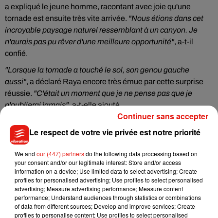
a
expliqué le jeune homme, racontant avec joie qu'une
tornade est ensuite très vite arrivée.
"Nous étions dans cet
incroyable paysage naturel ressemblant à un canyon. Je
n'aurais pas pu rêver d'une meilleure opportunité"
, a-t-il
confié.
"Lorsque la tornade a touché le sol, son genou gauche
aussi"
, a déclaré Raya encore très émue par cette surprise
réussie.
"C'était un moment que je ne pense pas que je
n'oublierai jamais"
, a-t-elle ajouté.
Continuer sans accepter
Le respect de votre vie privée est notre priorité
We and
our (447) partners
do the following data processing based on
your consent and/or our legitimate interest: Store and/or access
information on a device; Use limited data to select advertising; Create
profiles for personalised advertising; Use profiles to select personalised
advertising; Measure advertising performance; Measure content
performance; Understand audiences through statistics or combinations
of data from different sources; Develop and improve services; Create
profiles to personalise content; Use profiles to select personalised