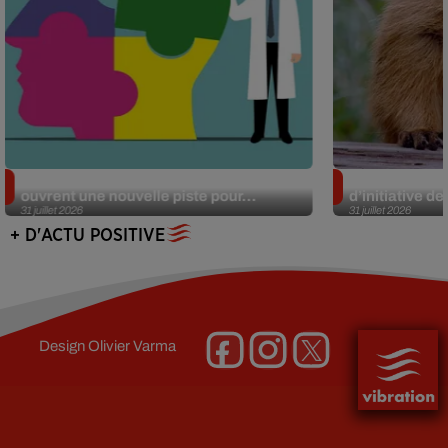
Alzheimer : des chercheurs japonais
Des marmottes
ouvrent une nouvelle piste pour...
d’initiative d
31 juillet 2026
31 juillet 2026
+ D'ACTU POSITIVE
Design
Olivier Varma