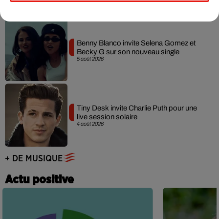
Benny Blanco invite Selena Gomez et
Becky G sur son nouveau single
5 août 2026
Tiny Desk invite Charlie Puth pour une
live session solaire
4 août 2026
+ DE MUSIQUE
Actu positive