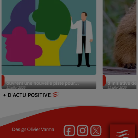
Alzheimer : des chercheurs japonais
Des marmottes
ouvrent une nouvelle piste pour...
d’initiative d
31 juillet 2026
31 juillet 2026
+ D'ACTU POSITIVE
Design
Olivier Varma