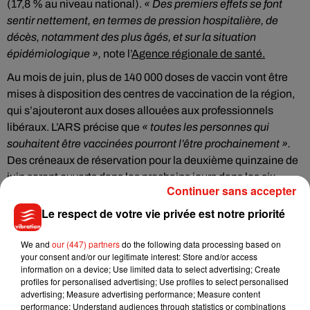
(17,8 % au niveau national).
« Des premiers effets se font
sentir nettement, en termes de pression hospitalière, de
décès, notamment des plus âgés, et sur la situation
épidémiologique »,
note l’
Agence régionale de santé.
Au mois de juin, plus de 140 000 doses de vaccin vont être
mises à disposition des centres de vaccination de la région,
qui s’ajouteront aux doses allouées aux professionnels
libéraux. L’ARS précise que
« toutes les personnes qui
souhaitent être vaccinées pourront l’être prochainement ».
Des créneaux de réservation pour la deuxième quinzaine de
juin seront ouverts dans les prochains jours dans les six
Continuer sans accepter
départements.
Le respect de votre vie privée est notre priorité
We and
our (447) partners
do the following data processing based on
your consent and/or our legitimate interest: Store and/or access
Musique
information on a device; Use limited data to select advertising; Create
profiles for personalised advertising; Use profiles to select personalised
advertising; Measure advertising performance; Measure content
performance; Understand audiences through statistics or combinations