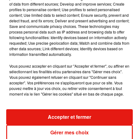
Julien Lieb s’essaye à la vie de chatelain
of data from different sources; Develop and improve services; Create
dans son nouveau clip
profiles to personalise content; Use profiles to select personalised
7 août 2026
content; Use limited data to select content; Ensure security, prevent and
detect fraud, and fix errors; Deliver and present advertising and content;
Save and communicate privacy choices. These technologies may
process personal data such as IP address and browsing data to offer
following functionalities: Identify devices based on information actively
Madonna sort enfin le remix de « Love
requested; Use precise geolocation data; Match and combine data from
Sensation » avec Kylie Minogue
other data sources; Link different devices; Identify devices based on
7 août 2026
information transmitted automatically.
Vous pouvez accepter en cliquant sur "Accepter et fermer", ou affiner en
sélectionnant les finalités et/ou partenaires dans "Gérer mes choix".
Vous pouvez également refuser en cliquant sur "Continuer sans
accepter". Vos préférences ne s'appliqueront que pour ce site. Vous
Tayc et Didi B dévoilent le single le plus
pouvez mettre à jour vos choix, ou retirer votre consentement à tout
dansant de l’année
moment via le lien "Gérer les cookies" situé en bas de chaque page.
7 août 2026
Accepter et fermer
Angèle et Amélie Lens dévoilent leur
collaboration tant attendue
Gérer mes choix
7 août 2026