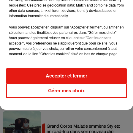
requested; Use precise geolocation data; Match and combine data from
Benny Blanco invite Selena Gomez et
other data sources; Link different devices; Identify devices based on
Becky G sur son nouveau single
information transmitted automatically.
5 août 2026
Vous pouvez accepter en cliquant sur "Accepter et fermer", ou affiner en
sélectionnant les finalités et/ou partenaires dans "Gérer mes choix".
Vous pouvez également refuser en cliquant sur "Continuer sans
accepter". Vos préférences ne s'appliqueront que pour ce site. Vous
Tiny Desk invite Charlie Puth pour une
pouvez mettre à jour vos choix, ou retirer votre consentement à tout
live session solaire
moment via le lien "Gérer les cookies" situé en bas de chaque page.
4 août 2026
Accepter et fermer
Ariana Grande prendra une pause après
Gérer mes choix
sa tournée mondiale
4 août 2026
Grand Corps Malade emmène Styleto
en road-trip dans son nouveau clip