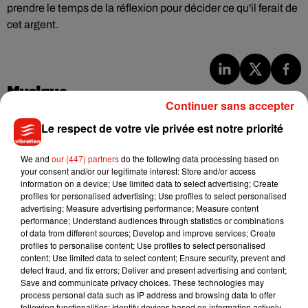
prendre le temps de la réflexion pour décider ce qu'il ferait de
cet argent.
Musique
Continuer sans accepter
Le respect de votre vie privée est notre priorité
Tayc et Didi B dévoilent le single le plus
dansant de l’année
We and
our (447) partners
do the following data processing based on
7 août 2026
your consent and/or our legitimate interest: Store and/or access
information on a device; Use limited data to select advertising; Create
profiles for personalised advertising; Use profiles to select personalised
advertising; Measure advertising performance; Measure content
performance; Understand audiences through statistics or combinations
of data from different sources; Develop and improve services; Create
Angèle et Amélie Lens dévoilent leur
profiles to personalise content; Use profiles to select personalised
collaboration tant attendue
7 août 2026
content; Use limited data to select content; Ensure security, prevent and
detect fraud, and fix errors; Deliver and present advertising and content;
Save and communicate privacy choices. These technologies may
process personal data such as IP address and browsing data to offer
following functionalities: Identify devices based on information actively