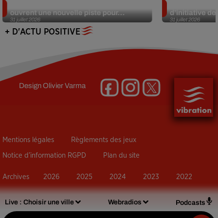
Alzheimer : des chercheurs japonais
Des marmottes
ouvrent une nouvelle piste pour...
d’initiative d
31 juillet 2026
31 juillet 2026
+ D'ACTU POSITIVE
Design
Olivier Varma
Mentions légales
Règlements des jeux
Notice d’information RGPD
Plan du site
Archives
2026
2025
2024
2023
2022
Live :
Choisir une ville
Webradios
Podcasts