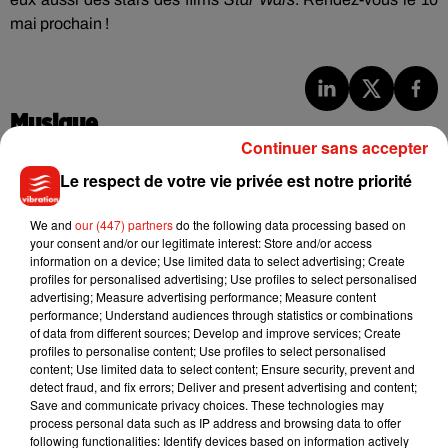
m
ai
prochain !
Musique
Continuer sans accepter
Le respect de votre vie privée est notre priorité
Benny Blanco invite Selena Gomez et
Becky G sur son nouveau single
We and
our (447) partners
do the following data processing based on
5 août 2026
your consent and/or our legitimate interest: Store and/or access
information on a device; Use limited data to select advertising; Create
profiles for personalised advertising; Use profiles to select personalised
advertising; Measure advertising performance; Measure content
performance; Understand audiences through statistics or combinations
Tiny Desk invite Charlie Puth pour une
of data from different sources; Develop and improve services; Create
live session solaire
profiles to personalise content; Use profiles to select personalised
4 août 2026
content; Use limited data to select content; Ensure security, prevent and
detect fraud, and fix errors; Deliver and present advertising and content;
Save and communicate privacy choices. These technologies may
process personal data such as IP address and browsing data to offer
following functionalities: Identify devices based on information actively