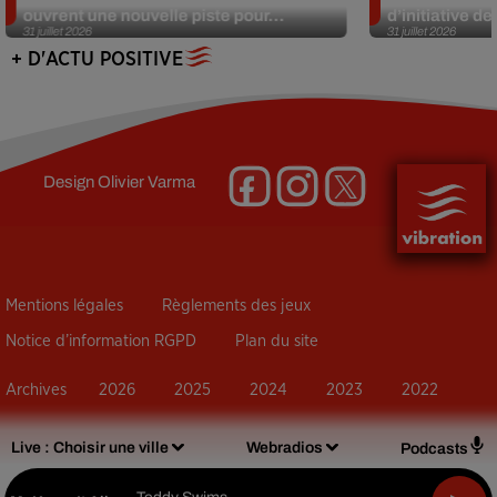
ouvrent une nouvelle piste pour...
d’initiative d
31 juillet 2026
31 juillet 2026
+ D'ACTU POSITIVE
Design
Olivier Varma
Mentions légales
Règlements des jeux
Notice d’information RGPD
Plan du site
Archives
2026
2025
2024
2023
2022
Live :
Choisir une ville
Webradios
Podcasts