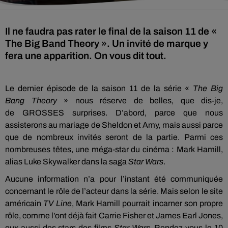
Il ne faudra pas rater le final de la saison 11 de «
The Big Band Theory ». Un invité de marque y
fera une apparition. On vous dit tout.
Le dernier épisode de la saison 11 de la série «
The Big
Bang
Theory
» nous réserve de belles, que dis-je,
de
GROSSES
surprises.
D’abord, parce que nous
assisterons au mariage de Sheldon et Amy, mais aussi parce
que de nombreux invités seront de la partie.
Parmi ces
nombreuses têtes, une méga-star du cinéma :
Mark
Hamill
,
alias Luke
Skywalker
dans la saga
Star
Wars
.
Aucune information n’a pour l’instant été communiquée
concernant le rôle de l’acteur dans la série.
Mais selon le site
américain
TV Line
, Mark
Hamill
pourrait incarner son propre
rôle, comme l’ont déjà fait
Carrie
Fisher
et James Earl Jones,
eux aussi des stars des films
Star
Wars
.
Rendez-vous le 10