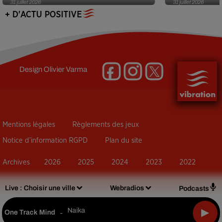
31 juillet 2026
31 juillet 2026
+ D'ACTU POSITIVE
Design
Olivier Varma
Mentions légales
Règlements des jeux
Notice d’information RGPD
Plan du site
Archives
2026
2025
2024
2023
2022
Live :
Choisir une ville
Webradios
Podcasts
Naika
One Track Mind
-