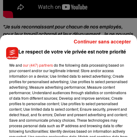
"Je suis reconnaissant pour chacun de nos employés,
pour leur travail acharné et leur dévouement. Je ne pouvais
Continuer sans accepter
pas penser à une meilleure façon de le montrer"
, a déclaré
Edward St. John ajoutant : "
je commande le navire mais ce
Le respect de votre vie privée est notre priorité
sont eux qui le font avancer !".
Ce patron hors du commun
voulait remercier son effectif d'avoir permis à l'entreprise
We and
our (447) partners
do the following data processing based on
your consent and/or our legitimate interest: Store and/or access
d'atteindre
son objectif de construire 2 millions de mètres
information on a device; Use limited data to select advertising; Create
carrés. Bureaux, entrepôts, centres commerciaux, en tout
profiles for personalised advertising; Use profiles to select personalised
deux millions de mètres carrés évalués à quelque
advertising; Measure advertising performance; Measure content
performance; Understand audiences through statistics or combinations
3,5 milliards de dollars ont vu le jour grâce à St. John
of data from different sources; Develop and improve services; Create
Properties. Un énorme succès pour ce PDG qui aime
profiles to personalise content; Use profiles to select personalised
rappeler qu’il a bâti son empire avec deux salariés
content; Use limited data to select content; Ensure security, prevent and
detect fraud, and fix errors; Deliver and present advertising and content;
seulement. Aujourd'hui "sa petite société née il y a 50 ans"
Save and communicate privacy choices. These technologies may
est devenue "
l’une des sociétés immobilières commerciales
process personal data such as IP address and browsing data to offer
privées les plus importantes et les plus prospères de la
following functionalities: Identify devices based on information actively
requested; Use precise geolocation data; Match and combine data from
région".
Bravo !