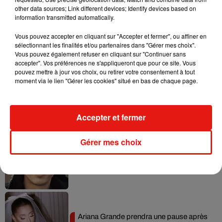
other data sources; Link different devices; Identify devices based on
information transmitted automatically.
Vous pouvez accepter en cliquant sur "Accepter et fermer", ou affiner en
sélectionnant les finalités et/ou partenaires dans "Gérer mes choix".
Musique
Vous pouvez également refuser en cliquant sur "Continuer sans
accepter". Vos préférences ne s'appliqueront que pour ce site. Vous
pouvez mettre à jour vos choix, ou retirer votre consentement à tout
moment via le lien "Gérer les cookies" situé en bas de chaque page.
Benny Blanco invite Selena Gomez et
Becky G sur son nouveau single
5 août 2026
Accepter et fermer
Gérer mes choix
Tiny Desk invite Charlie Puth pour une
live session solaire
4 août 2026
Ariana Grande prendra une pause après