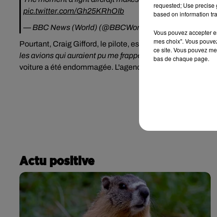
requested; Use precise g
pic.twitter.com/Gh25KRhOIb
based on information tra
— BBC News (World) (@BBCWorld)
December 4, 2020
Vous pouvez accepter en 
mes choix". Vous pouvez
Pourtant, Craig Gifford, le pilote, est un homme de 52 ans,
ce site. Vous pouvez met
les avions qui auraient pu me frapper, je suis contente que ç
bas de chaque page.
voiture a été endommagée. L'agence américaine de l'aviat
Actu positive