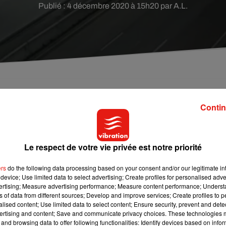
Publié : 4 décembre 2020 à 15h20 par A.L.
 faire un atterrissage d'urgence sur une autoroute o
Contin
il s'est malheureusement encastré dans l'un des
Le respect de votre vie privée est notre priorité
nnesota,
près de
Minneapolis
! En raison d'une panne moteur,
u
n
ers
do the following data processing based on your consent and/or our legitimate int
autoroute où roulaient des voitures
.
L'appareil s'est alors
device; Use limited data to select advertising; Create profiles for personalised adver
 l'a rapporté le service des transports de l'État.
Les images de
vertising; Measure advertising performance; Measure content performance; Unders
ns of data from different sources; Develop and improve services; Create profiles to 
ota, montrent l'avion atterrir dans un espace étroit entre plusieu
alised content; Use limited data to select content; Ensure security, prevent and detect
pressionnante qui a fait le tour des réseaux sociaux.
ertising and content; Save and communicate privacy choices. These technologies
and browsing data to offer following functionalities: Identify devices based on infor
 on a road in Minnesota, US
https://t.co/gafmr63ikX