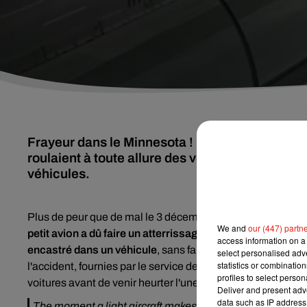
Frayeur dans le Minnesota ! Un petit avion a dû
roulaient à toute allure des voitures. L'appare
véhicules.
Plus de peur que de mal le 3 décembre dernier dans le Mi
We and
our (447) partn
petit avion a dû faire un atterrissage d'urgence sur une 
access information on a 
encastré dans un véhicule
, sans faire aucun blessé, comme
select personalised ad
statistics or combinatio
l'accident, fournies par le service des transports du Minnes
profiles to select person
voitures avant de venir heurter l'une d'elles. Une scène im
Deliver and present adv
data such as IP address 
The moment a light aircraft makes an emergency landing