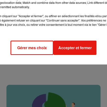
eolocation data; Match and combine data from other data sources; Link different de
nsmitted automatically.
cliquant sur "Accepter et fermer", ou affiner en sélectionnant les finalités et/ou pa
 également refuser en cliquant sur "Continuer sans accepter". Vos préférences ne 
 très expérimenté dans le domaine de la voltige aérienne. "
De to
tre à jour vos choix, ou retirer votre consentement à tout moment via le lien "Gérer 
a ait été lui"
, a pour sa paqrt commenté sur CBS la femme dont 
ion (FAA) a ouvert une enquête.
Gérer mes choix
Accepter et fermer