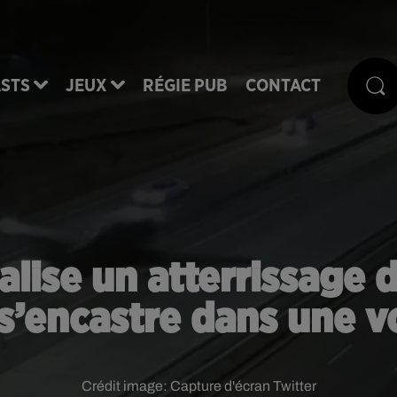
STS
JEUX
RÉGIE PUB
CONTACT
éalise un atterrissage 
s’encastre dans une v
Crédit image:
Capture d'écran Twitter