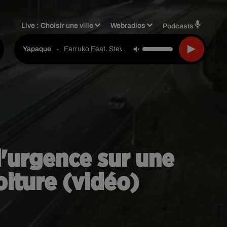
Live :
Choisir une ville
Webradios
Podcasts
-
Farruko Feat. Steve Aoki & Greecy
Yapaque
d'urgence sur une
oiture (vidéo)