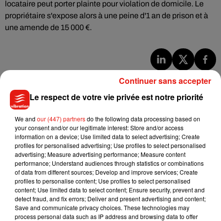
locataire peut porter plainte pour violation de domicile. Le
propriétaire s'expose alors à une peine d'1 an de prison et à
une amende de 15 000 €.
Musique
Continuer sans accepter
Le respect de votre vie privée est notre priorité
Julien Lieb s’essaye à la vie de chatelain
We and
our (447) partners
do the following data processing based on
dans son nouveau clip
your consent and/or our legitimate interest: Store and/or access
7 août 2026
information on a device; Use limited data to select advertising; Create
profiles for personalised advertising; Use profiles to select personalised
advertising; Measure advertising performance; Measure content
performance; Understand audiences through statistics or combinations
of data from different sources; Develop and improve services; Create
Madonna sort enfin le remix de « Love
profiles to personalise content; Use profiles to select personalised
Sensation » avec Kylie Minogue
content; Use limited data to select content; Ensure security, prevent and
7 août 2026
detect fraud, and fix errors; Deliver and present advertising and content;
Save and communicate privacy choices. These technologies may
process personal data such as IP address and browsing data to offer