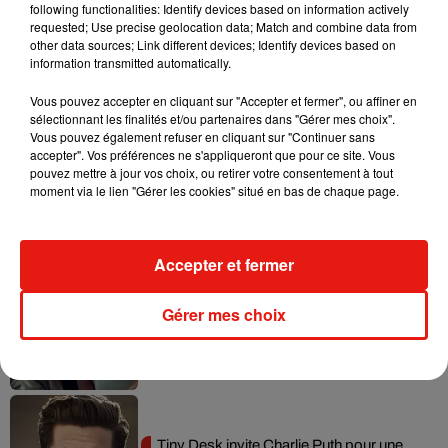
following functionalities: Identify devices based on information actively
requested; Use precise geolocation data; Match and combine data from
other data sources; Link different devices; Identify devices based on
Tayc et Didi B dévoilent le single le plus
information transmitted automatically.
dansant de l’année
7 août 2026
Vous pouvez accepter en cliquant sur "Accepter et fermer", ou affiner en
sélectionnant les finalités et/ou partenaires dans "Gérer mes choix".
Vous pouvez également refuser en cliquant sur "Continuer sans
accepter". Vos préférences ne s'appliqueront que pour ce site. Vous
pouvez mettre à jour vos choix, ou retirer votre consentement à tout
Angèle et Amélie Lens dévoilent leur
moment via le lien "Gérer les cookies" situé en bas de chaque page.
collaboration tant attendue
7 août 2026
Accepter et fermer
Gérer mes choix
Benny Blanco invite Selena Gomez et
Becky G sur son nouveau single
5 août 2026
Tiny Desk invite Charlie Puth pour une