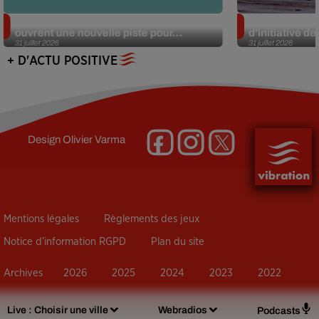
Alzheimer : des chercheurs japonais
Des marmottes
ouvrent une nouvelle piste pour...
d’initiative d
31 juillet 2026
31 juillet 2026
+ D'ACTU POSITIVE
Design
Olivier Varma
Mentions légales
Règlements des jeux
Notice d’information RGPD
Plan du site
Archives
2026
2025
2024
2023
2022
Live :
Choisir une ville
Webradios
Podcasts