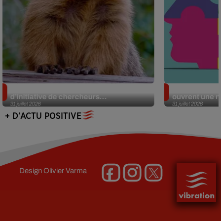
Des marmottes sur OnlyFans : la drôle
Alzheimer : d
d’initiative de chercheurs...
ouvrent une no
31 juillet 2026
31 juillet 2026
+ D'ACTU POSITIVE
Design
Olivier Varma