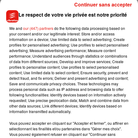
Opération tranquillité vacances : 365 jours par an
Continuer sans accepter
Cet été, comme tout le reste de l’année, il est toujours
Le respect de votre vie privée est notre priorité
possible de bénéficier de l’opération
« tranquillité
vacances »
. Il vous suffit d’aller signaler dans un
We and
our (447) partners
do the following data processing based on
commissariat ou dans une brigade de gendarmerie que votre
your consent and/or our legitimate interest: Store and/or access
information on a device; Use limited data to select advertising; Create
domicile sera vide de telle date à telle date. Les brigades
profiles for personalised advertising; Use profiles to select personalised
intensifient alors leurs patrouilles dans le secteur de votre
advertising; Measure advertising performance; Measure content
maison ou appartement. Ce service est disponible toute
performance; Understand audiences through statistics or combinations
of data from different sources; Develop and improve services; Create
l’année, et pas seulement pendant les vacances scolaires.
profiles to personalise content; Use profiles to select personalised
content; Use limited data to select content; Ensure security, prevent and
detect fraud, and fix errors; Deliver and present advertising and content;
Save and communicate privacy choices. These technologies may
process personal data such as IP address and browsing data to offer
Musique
following functionalities: Identify devices based on information actively
requested; Use precise geolocation data; Match and combine data from
other data sources; Link different devices; Identify devices based on
information transmitted automatically.
Benny Blanco invite Selena Gomez et
Becky G sur son nouveau single
Vous pouvez accepter en cliquant sur "Accepter et fermer", ou affiner en
5 août 2026
sélectionnant les finalités et/ou partenaires dans "Gérer mes choix".
Vous pouvez également refuser en cliquant sur "Continuer sans