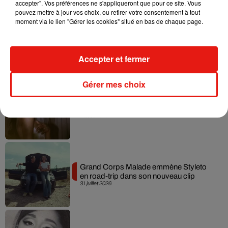
accepter". Vos préférences ne s'appliqueront que pour ce site. Vous
pouvez mettre à jour vos choix, ou retirer votre consentement à tout
moment via le lien "Gérer les cookies" situé en bas de chaque page.
Tiny Desk invite Charlie Puth pour une
live session solaire
4 août 2026
Accepter et fermer
Gérer mes choix
Ariana Grande prendra une pause après
sa tournée mondiale
4 août 2026
Grand Corps Malade emmène Styleto
en road-trip dans son nouveau clip
31 juillet 2026