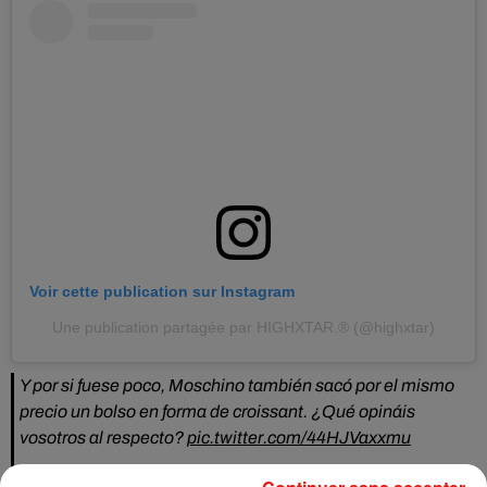
Voir cette publication sur Instagram
Une publication partagée par HIGHXTAR.® (@highxtar)
Y por si fuese poco, Moschino también sacó por el mismo
precio un bolso en forma de croissant. ¿Qué opináis
vosotros al respecto?
pic.twitter.com/44HJVaxxmu
— Fashion hype (@Fashionhype1)
December 9, 2020