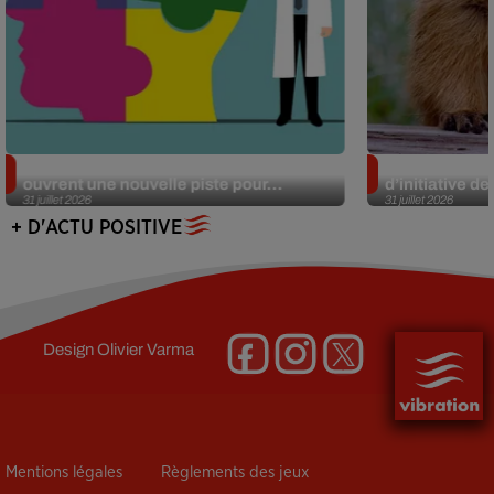
Alzheimer : des chercheurs japonais
Des marmottes
ouvrent une nouvelle piste pour...
d’initiative d
31 juillet 2026
31 juillet 2026
+ D'ACTU POSITIVE
Design
Olivier Varma
Mentions légales
Règlements des jeux