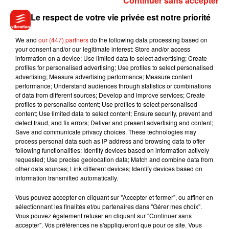
Continuer sans accepter
Fabriqués en Italie, avec un design en trois dimensions qui
Le respect de votre vie privée est notre priorité
reproduit la texture de la nourriture, et ornés d'un logo
Moschino plaqué or, ces deux accessoires plus vrais que
We and
our (447) partners
do the following data processing based on
nature font littéralement le buzz sur la toile depuis
your consent and/or our legitimate interest: Store and/or access
information on a device; Use limited data to select advertising; Create
qu'une
maquilleuse anglaise, Leila Giscombe, a partagé une
profiles for personalised advertising; Use profiles to select personalised
capture d’écran du sac.
“758 livres sterling pour avoir l’air de
advertising; Measure advertising performance; Measure content
le tenir dans le métro. C’est une blague”
, a ainsi tweeté la
performance; Understand audiences through statistics or combinations
of data from different sources; Develop and improve services; Create
jeune femme.
profiles to personalise content; Use profiles to select personalised
content; Use limited data to select content; Ensure security, prevent and
£758 to look like you’re holding a subway�xÈ�xÈ is this a
detect fraud, and fix errors; Deliver and present advertising and content;
joke
pic.twitter.com/9Fvk7Y4rIf
Save and communicate privacy choices. These technologies may
process personal data such as IP address and browsing data to offer
— Leila (@omgitsleilaa)
December 4, 2020
following functionalities: Identify devices based on information actively
requested; Use precise geolocation data; Match and combine data from
I decided to treat myself to a new Moschino’s baguette
other data sources; Link different devices; Identify devices based on
clutch bag �x€xÂ but half way home got bit hungry
information transmitted automatically.
�xÈ�xÈ�xÈ
pic.twitter.com/hOP7IzdtwK
Vous pouvez accepter en cliquant sur "Accepter et fermer", ou affiner en
— Aleksandra Freeman (@AleksandraFree2)
December 3,
sélectionnant les finalités et/ou partenaires dans "Gérer mes choix".
Vous pouvez également refuser en cliquant sur "Continuer sans
2020
accepter". Vos préférences ne s'appliqueront que pour ce site. Vous