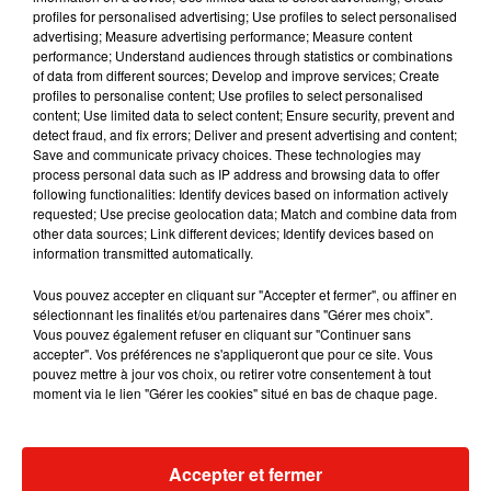
profiles for personalised advertising; Use profiles to select personalised
advertising; Measure advertising performance; Measure content
Musique
performance; Understand audiences through statistics or combinations
of data from different sources; Develop and improve services; Create
profiles to personalise content; Use profiles to select personalised
content; Use limited data to select content; Ensure security, prevent and
Julien Lieb s’essaye à la vie de chatelain
detect fraud, and fix errors; Deliver and present advertising and content;
dans son nouveau clip
Save and communicate privacy choices. These technologies may
7 août 2026
process personal data such as IP address and browsing data to offer
following functionalities: Identify devices based on information actively
requested; Use precise geolocation data; Match and combine data from
other data sources; Link different devices; Identify devices based on
information transmitted automatically.
Madonna sort enfin le remix de « Love
Sensation » avec Kylie Minogue
Vous pouvez accepter en cliquant sur "Accepter et fermer", ou affiner en
7 août 2026
sélectionnant les finalités et/ou partenaires dans "Gérer mes choix".
Vous pouvez également refuser en cliquant sur "Continuer sans
accepter". Vos préférences ne s'appliqueront que pour ce site. Vous
pouvez mettre à jour vos choix, ou retirer votre consentement à tout
moment via le lien "Gérer les cookies" situé en bas de chaque page.
Tayc et Didi B dévoilent le single le plus
dansant de l’année
7 août 2026
Accepter et fermer