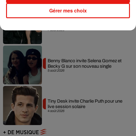
Gérer mes choix
Angèle et Amélie Lens dévoilent leur
collaboration tant attendue
7 août 2026
Benny Blanco invite Selena Gomez et
Becky G sur son nouveau single
5 août 2026
Tiny Desk invite Charlie Puth pour une
live session solaire
4 août 2026
+ DE MUSIQUE