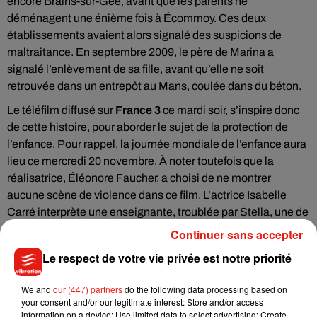
encore Brains-sur-Gée, avant que les parents ne
déménagent une énième fois à Écommoy. Ces deux
établissements avaient alors signalé des suspicions de
maltraitance. En septembre 2009, le père de Marina a
signalé l’enlèvement de sa fille, avant qu’elle ne soit
retrouvée dans un entrepôt au Mans, coulée dans du béton.
Le téléfilm diffusé sur
France 3
ce mardi soir, s’inspire donc
de cette histoire, pour aborder le sujet de la protection de
l’enfance. Pour rappel, la journée mondiale de l’enfance aura
lieu ce mercredi 20 novembre. À noter toutefois que la
réalisatrice, Éléonore Faucher, a choisi de ne montrer
aucune scène de violence dans ce film. L’actrice Isabelle
Carré interprète une enseignante, troublée par Stella, une de
ses élèves, dont le rôle est inspiré de Marina.
Continuer sans accepter
Le respect de votre vie privée est notre priorité
We and
our (447) partners
do the following data processing based on
your consent and/or our legitimate interest: Store and/or access
information on a device; Use limited data to select advertising; Create