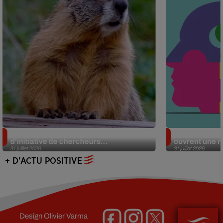
Des marmottes sur OnlyFans : la drôle
Alzheimer : d
d’initiative de chercheurs...
ouvrent une no
31 juillet 2026
31 juillet 2026
+ D'ACTU POSITIVE
Design
Olivier Varma