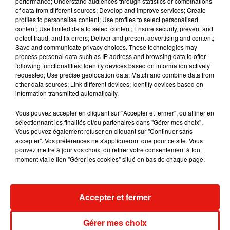
performance; Understand audiences through statistics or combinations
Benny Blanco invite Selena Gomez et
of data from different sources; Develop and improve services; Create
Becky G sur son nouveau single
profiles to personalise content; Use profiles to select personalised
5 août 2026
content; Use limited data to select content; Ensure security, prevent and
detect fraud, and fix errors; Deliver and present advertising and content;
Save and communicate privacy choices. These technologies may
process personal data such as IP address and browsing data to offer
following functionalities: Identify devices based on information actively
requested; Use precise geolocation data; Match and combine data from
Tiny Desk invite Charlie Puth pour une
other data sources; Link different devices; Identify devices based on
live session solaire
information transmitted automatically.
4 août 2026
Vous pouvez accepter en cliquant sur "Accepter et fermer", ou affiner en
sélectionnant les finalités et/ou partenaires dans "Gérer mes choix".
Vous pouvez également refuser en cliquant sur "Continuer sans
accepter". Vos préférences ne s'appliqueront que pour ce site. Vous
Ariana Grande prendra une pause après
pouvez mettre à jour vos choix, ou retirer votre consentement à tout
sa tournée mondiale
moment via le lien "Gérer les cookies" situé en bas de chaque page.
4 août 2026
Accepter et fermer
Grand Corps Malade emmène Styleto
Gérer mes choix
en road-trip dans son nouveau clip