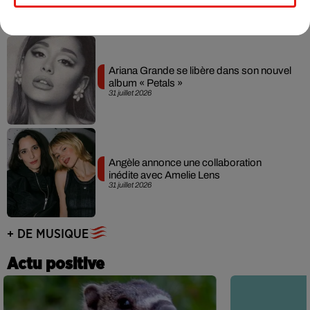
31 juillet 2026
Ariana Grande se libère dans son nouvel
album « Petals »
31 juillet 2026
Angèle annonce une collaboration
inédite avec Amelie Lens
31 juillet 2026
+ DE MUSIQUE
Actu positive