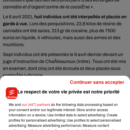
cannabis et d’argent contre de la cocaiÈne
».
Le 6 avril 2021,
huit individus ont été interpellés et placés en
garde à vue.
Lors des perquisitions, 23,8 kilos de résine de
cannabis ont été saisis, 313 gr de cocaïne, plus de 7500
euros en liquide, 4 véhicules, mais aussi des armes et des
munitions.
Sept individus ont été présentés le 9 avril dernier devant un
juge d’instruction de ChaÂteauroux (Indre). Tous ont été mis
en examen, dont cinq ont été écroués et deux placés sous
controÂle judiciaire.
Continuer sans accepter
Le respect de votre vie privée est notre priorité
We and
our (447) partners
do the following data processing based on
your consent and/or our legitimate interest: Store and/or access
Musique
information on a device; Use limited data to select advertising; Create
profiles for personalised advertising; Use profiles to select personalised
advertising; Measure advertising performance; Measure content