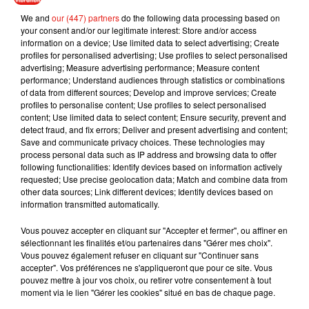
pic.twitter.com/isDqChGdrP
We and
our (447) partners
do the following data processing based on
your consent and/or our legitimate interest: Store and/or access
— Dubai Media Office (@DXBMediaOffice)
October 18,
information on a device; Use limited data to select advertising; Create
2020
profiles for personalised advertising; Use profiles to select personalised
advertising; Measure advertising performance; Measure content
performance; Understand audiences through statistics or combinations
of data from different sources; Develop and improve services; Create
profiles to personalise content; Use profiles to select personalised
content; Use limited data to select content; Ensure security, prevent and
Musique
detect fraud, and fix errors; Deliver and present advertising and content;
Save and communicate privacy choices. These technologies may
process personal data such as IP address and browsing data to offer
following functionalities: Identify devices based on information actively
Julien Lieb s’essaye à la vie de chatelain
requested; Use precise geolocation data; Match and combine data from
dans son nouveau clip
other data sources; Link different devices; Identify devices based on
7 août 2026
information transmitted automatically.
Vous pouvez accepter en cliquant sur "Accepter et fermer", ou affiner en
sélectionnant les finalités et/ou partenaires dans "Gérer mes choix".
Vous pouvez également refuser en cliquant sur "Continuer sans
Madonna sort enfin le remix de « Love
accepter". Vos préférences ne s'appliqueront que pour ce site. Vous
Sensation » avec Kylie Minogue
pouvez mettre à jour vos choix, ou retirer votre consentement à tout
7 août 2026
moment via le lien "Gérer les cookies" situé en bas de chaque page.