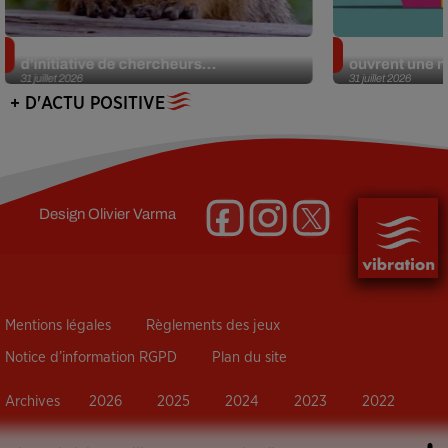
Des marmottes sur OnlyFans : la drôle
Alzheimer : d
d’initiative de chercheurs...
ouvrent une no
31 juillet 2026
31 juillet 2026
+ D'ACTU POSITIVE
Design
Olivier Varma
Mentions légales
Règlements des jeux
Notice d’information RGPD
Plan du site
Archives
2026
2025
2024
2023
2022