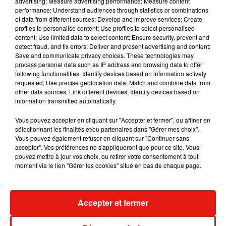
advertising; Measure advertising performance; Measure content
performance; Understand audiences through statistics or combinations
of data from different sources; Develop and improve services; Create
Benny Blanco invite Selena Gomez et
profiles to personalise content; Use profiles to select personalised
Becky G sur son nouveau single
content; Use limited data to select content; Ensure security, prevent and
5 août 2026
detect fraud, and fix errors; Deliver and present advertising and content;
Save and communicate privacy choices. These technologies may
process personal data such as IP address and browsing data to offer
following functionalities: Identify devices based on information actively
requested; Use precise geolocation data; Match and combine data from
other data sources; Link different devices; Identify devices based on
Tiny Desk invite Charlie Puth pour une
information transmitted automatically.
live session solaire
4 août 2026
Vous pouvez accepter en cliquant sur "Accepter et fermer", ou affiner en
sélectionnant les finalités et/ou partenaires dans "Gérer mes choix".
Vous pouvez également refuser en cliquant sur "Continuer sans
accepter". Vos préférences ne s'appliqueront que pour ce site. Vous
pouvez mettre à jour vos choix, ou retirer votre consentement à tout
Ariana Grande prendra une pause après
moment via le lien "Gérer les cookies" situé en bas de chaque page.
sa tournée mondiale
4 août 2026
Accepter et fermer