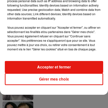
process personal data such as IP address and browsing data to offer
following functionalities: Identify devices based on information actively
requested; Use precise geolocation data; Match and combine data from
other data sources; Link different devices; Identify devices based on
Ariana Grande prendra une pause après
information transmitted automatically.
sa tournée mondiale
4 août 2026
Vous pouvez accepter en cliquant sur "Accepter et fermer", ou affiner en
sélectionnant les finalités et/ou partenaires dans "Gérer mes choix".
Vous pouvez également refuser en cliquant sur "Continuer sans
accepter". Vos préférences ne s'appliqueront que pour ce site. Vous
pouvez mettre à jour vos choix, ou retirer votre consentement à tout
moment via le lien "Gérer les cookies" situé en bas de chaque page.
Grand Corps Malade emmène Styleto
en road-trip dans son nouveau clip
31 juillet 2026
Accepter et fermer
Gérer mes choix
Ariana Grande se libère dans son nouvel
album « Petals »
31 juillet 2026