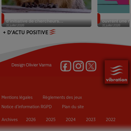
Des marmottes sur OnlyFans : la drôle
Alzheimer : d
d’initiative de chercheurs...
ouvrent une no
31 juillet 2026
31 juillet 2026
+ D'ACTU POSITIVE
Design
Olivier Varma
Mentions légales
Règlements des jeux
Notice d’information RGPD
Plan du site
Archives
2026
2025
2024
2023
2022