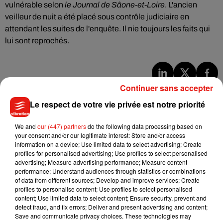
vulnérable selon
le Journal de Sâone-et-Loire
. L'ancien
veilleur de nuit a été placé sous contrôle judiciaire en
attendant les suites de l'enquête. Il nie toujours les faits qui
lui sont reprochés.
Continuer sans accepter
Musique
Le respect de votre vie privée est notre priorité
Benny Blanco invite Selena Gomez et
We and
our (447) partners
do the following data processing based on
Becky G sur son nouveau single
your consent and/or our legitimate interest: Store and/or access
5 août 2026
information on a device; Use limited data to select advertising; Create
profiles for personalised advertising; Use profiles to select personalised
advertising; Measure advertising performance; Measure content
performance; Understand audiences through statistics or combinations
of data from different sources; Develop and improve services; Create
profiles to personalise content; Use profiles to select personalised
Tiny Desk invite Charlie Puth pour une
content; Use limited data to select content; Ensure security, prevent and
live session solaire
detect fraud, and fix errors; Deliver and present advertising and content;
4 août 2026
Save and communicate privacy choices. These technologies may