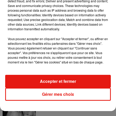
detect fraud, and fix errors; Deliver and present advertising and content;
Save and communicate privacy choices. These technologies may
process personal data such as IP address and browsing data to offer
following functionalities: Identify devices based on information actively
requested; Use precise geolocation data; Match and combine data from
other data sources; Link different devices; Identify devices based on
information transmitted automatically.
Vous pouvez accepter en cliquant sur "Accepter et fermer", ou affiner en
sélectionnant les finalités et/ou partenaires dans "Gérer mes choix".
Vous pouvez également refuser en cliquant sur "Continuer sans
accepter". Vos préférences ne s'appliqueront que pour ce site. Vous
pouvez mettre à jour vos choix, ou retirer votre consentement à tout
moment via le lien "Gérer les cookies" situé en bas de chaque page.
Musique
Accepter et fermer
Julien Lieb s’essaye à la vie de chatelain
dans son nouveau clip
7 août 2026
Gérer mes choix