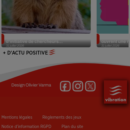
Des marmottes sur OnlyFans : la drôle
Alzheimer : d
d’initiative de chercheurs...
ouvrent une no
31 juillet 2026
31 juillet 2026
+ D'ACTU POSITIVE
Design
Olivier Varma
Mentions légales
Règlements des jeux
Notice d’information RGPD
Plan du site