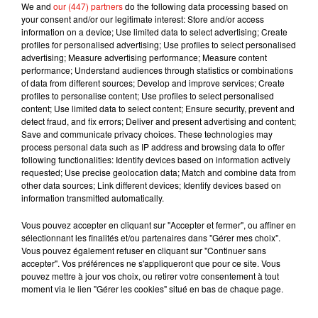
We and
our (447) partners
do the following data processing based on
atteindre 20 m de long. Malheureusement l’espèce est
your consent and/or our legitimate interest: Store and/or access
aujourd’hui menacée.
information on a device; Use limited data to select advertising; Create
profiles for personalised advertising; Use profiles to select personalised
advertising; Measure advertising performance; Measure content
performance; Understand audiences through statistics or combinations
of data from different sources; Develop and improve services; Create
profiles to personalise content; Use profiles to select personalised
Musique
content; Use limited data to select content; Ensure security, prevent and
detect fraud, and fix errors; Deliver and present advertising and content;
Save and communicate privacy choices. These technologies may
process personal data such as IP address and browsing data to offer
Julien Lieb s’essaye à la vie de chatelain
following functionalities: Identify devices based on information actively
dans son nouveau clip
requested; Use precise geolocation data; Match and combine data from
7 août 2026
other data sources; Link different devices; Identify devices based on
information transmitted automatically.
Vous pouvez accepter en cliquant sur "Accepter et fermer", ou affiner en
sélectionnant les finalités et/ou partenaires dans "Gérer mes choix".
Madonna sort enfin le remix de « Love
Vous pouvez également refuser en cliquant sur "Continuer sans
Sensation » avec Kylie Minogue
accepter". Vos préférences ne s'appliqueront que pour ce site. Vous
7 août 2026
pouvez mettre à jour vos choix, ou retirer votre consentement à tout
moment via le lien "Gérer les cookies" situé en bas de chaque page.