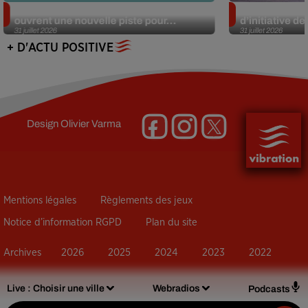
Alzheimer : des chercheurs japonais
Des marmottes
ouvrent une nouvelle piste pour...
d’initiative d
31 juillet 2026
31 juillet 2026
+ D'ACTU POSITIVE
Design
Olivier Varma
Mentions légales
Règlements des jeux
Notice d’information RGPD
Plan du site
Archives
2026
2025
2024
2023
2022
Live :
Choisir une ville
Webradios
Podcasts