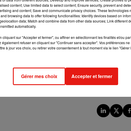
alised content; Use limited data to select content; Ensure security, prevent and detect
ntestinale. "En plus d'avoir beaucoup de bienfaits, les insecte
ertising and content; Save and communicate privacy choices. These technologies
igés en tant qu'ingrédients de recettes" explique Alison Ordonez
and browsing data to offer following functionalities: Identify devices based on infor
eolocation data; Match and combine data from other data sources; Link different de
nsmitted automatically.
ne source de protéines et représente un moyen facile de se
-elle. C'est également une option intéressante pour ceux qui veul
cliquant sur "Accepter et fermer", ou affiner en sélectionnant les finalités et/ou pa
 également refuser en cliquant sur "Continuer sans accepter". Vos préférences ne 
s utilise moins de terre, d'eau et d'aliments que l'élevage
tre à jour vos choix, ou retirer votre consentement à tout moment via le lien "Gérer 
 un tour de l'autre côté de la Manche, voici donc une nouveauté à
 fresh orange juice
Gérer mes choix
Accepter et fermer