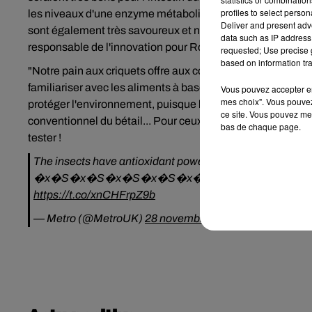
profiles to select person
les niveaux d'une enzyme métabolique associée à la santé i
Deliver and present adv
sont également très savoureux et ne doivent pas être négl
data such as IP address 
responsable de l'innovation pour Robert’s Kitchen.
requested; Use precise g
based on information tra
"Notre pain aux criquets offre aux consommateurs une bon
familiariser avec les aliments à base d'insectes" ajoute-t
Vous pouvez accepter en 
mes choix". Vous pouvez
protéger l'environnement, puisque l'agriculture des insecte
ce site. Vous pouvez met
conventionnel du bétail... Pour ceux qui ont prévu de faire
bas de chaque page.
tester !
The insects have antioxidant power five times higher than
�x�S�x�S�x�S�x�S�x�S�x�S�x�S
https://t.co/xnCHFrpZ9b
— Metro (@MetroUK)
28 novembre 2019