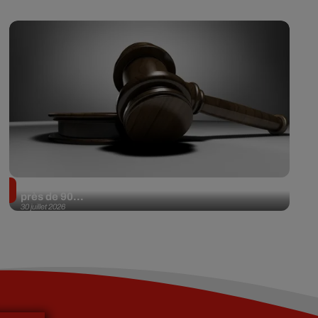
Il achète une veste 3 dollars en friperie et la revend
près de 90...
30 juillet 2026