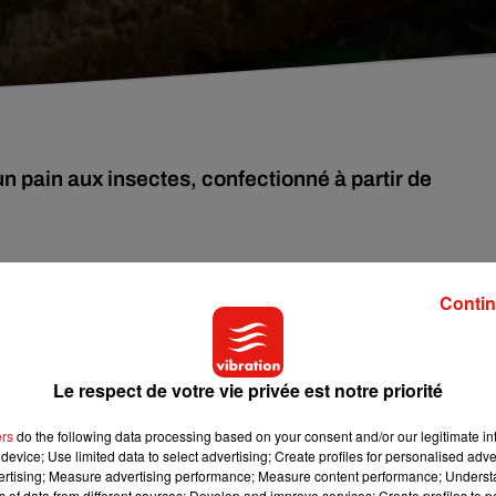
 pain aux insectes, confectionné à partir de
t de découvrir chaque jour de nouvelles créations atypiques. La
Contin
ins de 336 criquets. Spotté chez « The Exploratory - Robert’s
 proposer ce produit original, en édition limitée. Baptisé
é à partir de farine de criquets de la marque Eat Grub. Sa valeur
 pain classique, et durerait plus longtemps.
Le respect de votre vie privée est notre priorité
ent d’antioxydants
ers
do the following data processing based on your consent and/or our legitimate int
device; Use limited data to select advertising; Create profiles for personalised adver
5 fois plus d’antioxydants qu’un jus d’orange frais et qu’ils
vertising; Measure advertising performance; Measure content performance; Unders
qu’on trouve dans leur exosquelette. Ainsi, cela aiderait à augment
ns of data from different sources; Develop and improve services; Create profiles to 