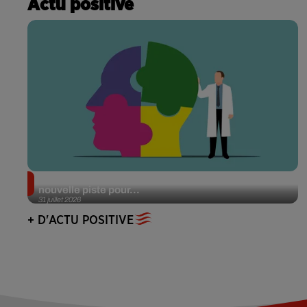
Actu positive
Alzheimer : des chercheurs japonais ouvrent une
nouvelle piste pour...
31 juillet 2026
+ D'ACTU POSITIVE