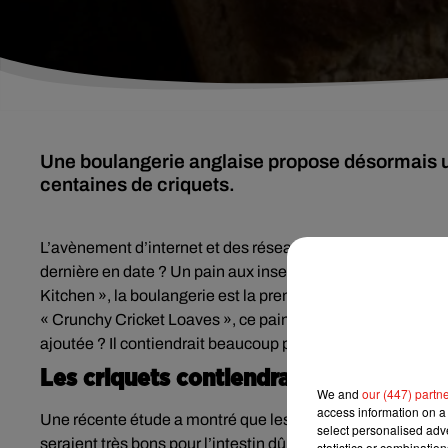
Une boulangerie anglaise propose désormais un
centaines de criquets.
L’avènement d’internet et des réseaux sociaux nous perme
dernière en date ? Un pain aux insectes, contenant pas mo
Kitchen », la boulangerie est la première du Royaume-Uni à
« Crunchy Cricket Loaves », ce pain a donc été confectionn
ajoutée ? Il contiendrait beaucoup plus de protéines qu’un
Les criquets contiendraient énormém
We and
our (447) partn
access information on a 
Une récente étude a montré que les criquets contiendraient 
select personalised ad
seraient très bons pour l’intestin dû à la fibre chitineuse 
statistics or combinatio