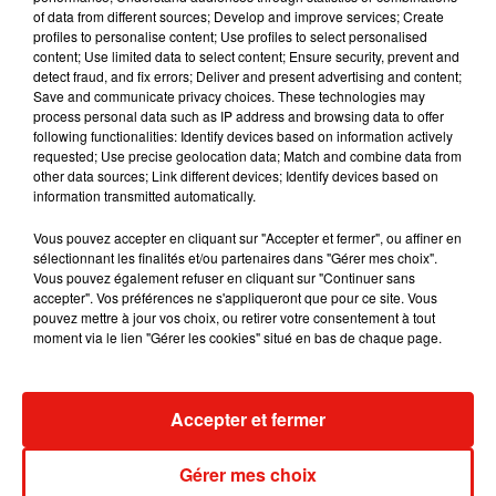
Madonna sort enfin le remix de « Love
of data from different sources; Develop and improve services; Create
Sensation » avec Kylie Minogue
profiles to personalise content; Use profiles to select personalised
7 août 2026
content; Use limited data to select content; Ensure security, prevent and
detect fraud, and fix errors; Deliver and present advertising and content;
Save and communicate privacy choices. These technologies may
process personal data such as IP address and browsing data to offer
following functionalities: Identify devices based on information actively
Tayc et Didi B dévoilent le single le plus
requested; Use precise geolocation data; Match and combine data from
dansant de l’année
other data sources; Link different devices; Identify devices based on
7 août 2026
information transmitted automatically.
Vous pouvez accepter en cliquant sur "Accepter et fermer", ou affiner en
sélectionnant les finalités et/ou partenaires dans "Gérer mes choix".
Vous pouvez également refuser en cliquant sur "Continuer sans
accepter". Vos préférences ne s'appliqueront que pour ce site. Vous
Angèle et Amélie Lens dévoilent leur
pouvez mettre à jour vos choix, ou retirer votre consentement à tout
collaboration tant attendue
moment via le lien "Gérer les cookies" situé en bas de chaque page.
7 août 2026
Accepter et fermer
Benny Blanco invite Selena Gomez et
Becky G sur son nouveau single
Gérer mes choix
5 août 2026