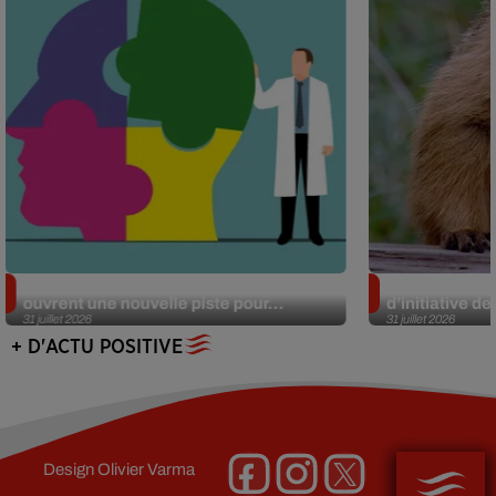
Alzheimer : des chercheurs japonais
Des marmottes
ouvrent une nouvelle piste pour...
d’initiative d
31 juillet 2026
31 juillet 2026
+ D'ACTU POSITIVE
Design
Olivier Varma