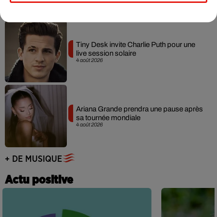
Tiny Desk invite Charlie Puth pour une
live session solaire
4 août 2026
Ariana Grande prendra une pause après
sa tournée mondiale
4 août 2026
+ DE MUSIQUE
Actu positive