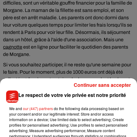
difficiles, sont un véritable gouffre financier pour la famille de
Morgane. La maman de la fillette est sans emploi, et son
père est en arrêt maladie. Les parents ont donc dormi dans
leur voiture quelques temps pour limiter les frais lorsqu'ils se
rendent à Paris pour voir leur fille. Désormais, ils séjournent
dans un hôtel, grâce à l'aide d'une association. Mais une
cagnotte
est en ligne pour faciliter le quotidien des parents
de Morgane.
Si vous souhaitez participer, il ne reste qu'une semaine pour
le faire. Pour le moment, plus de 1000 euros ont déjà été
collectés grâce à une trentaine de donneurs, dont la plupart
Continuer sans accepter
sont des anonymes.
Le respect de votre vie privée est notre priorité
We and
our (447) partners
do the following data processing based on
your consent and/or our legitimate interest: Store and/or access
Musique
information on a device; Use limited data to select advertising; Create
profiles for personalised advertising; Use profiles to select personalised
advertising; Measure advertising performance; Measure content
performance; Understand audiences through statistics or combinations