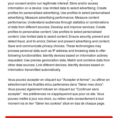
beaucoup souffert/Nous sommes issus d'un peuple qui ne
your consent and/or our legitimate interest: Store and/or access
veut plus souffrir") avec un clip réalisé par Mathieu
information on a device; Use limited data to select advertising; Create
profiles for personalised advertising; Use profiles to select personalised
Kassovitz.
advertising; Measure advertising performance; Measure content
performance; Understand audiences through statistics or combinations
of data from different sources; Develop and improve services; Create
profiles to personalise content; Use profiles to select personalised
content; Use limited data to select content; Ensure security, prevent and
detect fraud, and fix errors; Deliver and present advertising and content;
Save and communicate privacy choices. These technologies may
process personal data such as IP address and browsing data to offer
following functionalities: Identify devices based on information actively
requested; Use precise geolocation data; Match and combine data from
other data sources; Link different devices; Identify devices based on
information transmitted automatically.
Vous pouvez accepter en cliquant sur "Accepter et fermer", ou affiner en
sélectionnant les finalités et/ou partenaires dans "Gérer mes choix".
Vous pouvez également refuser en cliquant sur "Continuer sans
accepter". Vos préférences ne s'appliqueront que pour ce site. Vous
pouvez mettre à jour vos choix, ou retirer votre consentement à tout
moment via le lien "Gérer les cookies" situé en bas de chaque page.