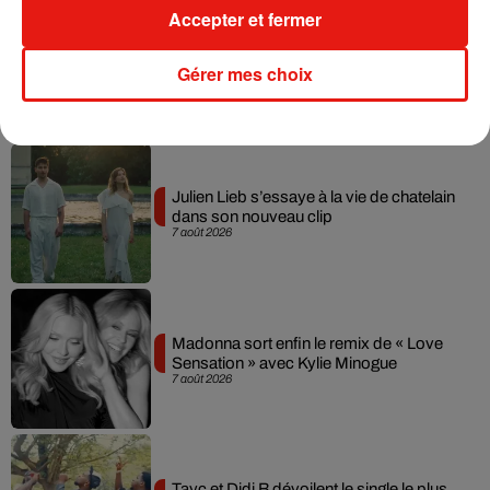
(Avec AFP)
Accepter et fermer
Gérer mes choix
Musique
Julien Lieb s’essaye à la vie de chatelain
dans son nouveau clip
7 août 2026
Madonna sort enfin le remix de « Love
Sensation » avec Kylie Minogue
7 août 2026
Tayc et Didi B dévoilent le single le plus