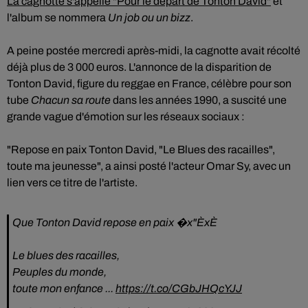
La cagnotte s'appelle "Pour le départ de Tonton David"
et
l'album se nommera
Un job ou un bizz
.
A peine postée mercredi après-midi, la cagnotte avait récolté
déjà plus de 3 000 euros. L'annonce de la disparition de
Tonton David, figure du reggae en France, célèbre pour son
tube
Chacun sa route
dans les années 1990, a suscité une
grande vague d'émotion sur les réseaux sociaux :
"Repose en paix Tonton David, "Le Blues des racailles",
toute ma jeunesse", a ainsi posté l'acteur Omar Sy, avec un
lien vers ce titre de l'artiste.
Que Tonton David repose en paix �x"ÈxÈ
Le blues des racailles,
Peuples du monde,
toute mon enfance ...
https://t.co/CGbJHQcYJJ