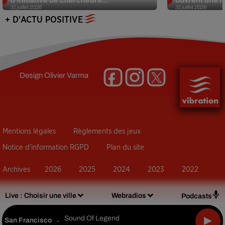
31 juillet 2026
31 juillet 2026
+ D'ACTU POSITIVE
Design
Olivier Varma
Mentions légales
Règlements des jeux
Notice d’information RGPD
Plan du site
Archives
2026
2025
2024
2023
2022
Live :
Choisir une ville
Webradios
Podcasts
Sound Of Legend
San Francisco
-