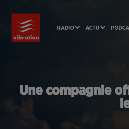
RADIO
ACTU
PODCA
Une compagnie off
l