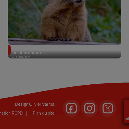
Des marmottes sur OnlyFans : la drôle d’initiative
de chercheurs...
31 juillet 2026
Design
Olivier Varma
rmation RGPD
Plan du site