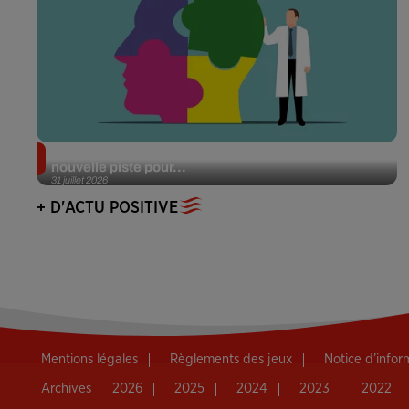
Alzheimer : des chercheurs japonais ouvrent une
nouvelle piste pour...
31 juillet 2026
+ D'ACTU POSITIVE
Mentions légales
Règlements des jeux
Notice d’info
Archives
2026
2025
2024
2023
2022