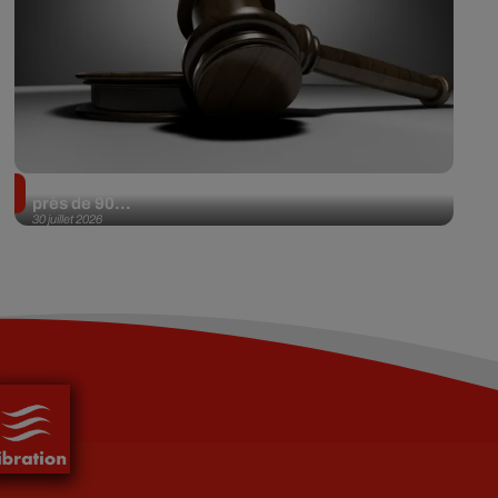
Il achète une veste 3 dollars en friperie et la revend
près de 90...
30 juillet 2026