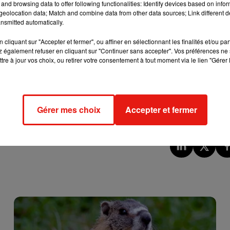
and browsing data to offer following functionalities: Identify devices based on infor
s de février. Si l'
offre fonctionnera sur le principe simple et bien
eolocation data; Match and combine data from other data sources; Link different de
e aux personnes domiciliées en dehors du Japon
. Ainsi, les
nsmitted automatically.
 personnes, devront inscrire leurs dates de disponibilité entre le
cliquant sur "Accepter et fermer", ou affiner en sélectionnant les finalités et/ou pa
 depuis lequel ils voudront partir :
soit celui d'Haneda à Tokyo
 également refuser en cliquant sur "Continuer sans accepter". Vos préférences ne 
jà avoir pied sur le sol nippon entre le 1er juin et le 31 octobre
(les
tre à jour vos choix, ou retirer votre consentement à tout moment via le lien "Gérer 
 nldr
). D'autre part,
Japan Airlines recommandera quatre
rront choisir
, même s'ils ne connaîtront leur destination finale 
i sera validée (ou non) dans les trois jours).
Gérer mes choix
Accepter et fermer
, le programme fidélité de Japan Airlines. Bonne chance !