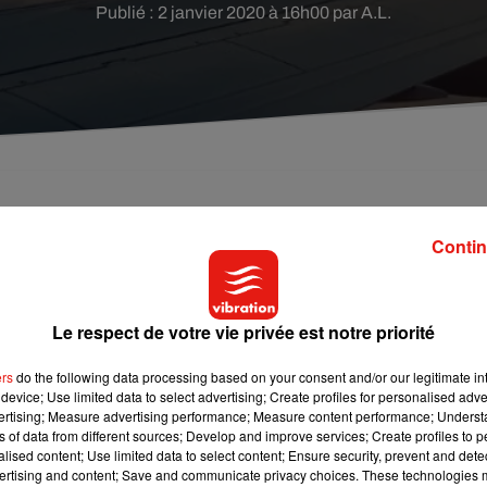
Publié : 2 janvier 2020 à 16h00 par A.L.
oleil-levant ? Lisez ce qui suit : une compagnie
Contin
 gratuits à l'occasion des Jeux olympiques de Tokyo.
 pour passer une bonne année 2020 ! Et pour cause... À l'occasio
Le respect de votre vie privée est notre priorité
enne
Japan Airlines
invite les internautes étrangers à tenter de
aller-retour depuis Tokyo ou d'Osaka vers une autre région du pays
ers
do the following data processing based on your consent and/or our legitimate int
device; Use limited data to select advertising; Create profiles for personalised adver
iter des Jeux olympiques d’été, organisés cette année à Tokyo, pou
vertising; Measure advertising performance; Measure content performance; Unders
e l’archipel.
ns of data from different sources; Develop and improve services; Create profiles to 
alised content; Use limited data to select content; Ensure security, prevent and detect
ertising and content; Save and communicate privacy choices. These technologies