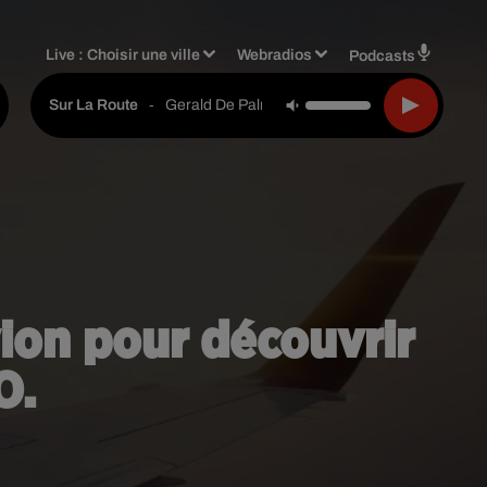
Live :
Choisir une ville
Webradios
Podcasts
-
Gerald De Palmas
Sur La Route
ion pour découvrir
O.