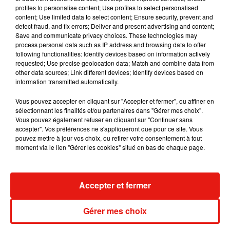
profiles to personalise content; Use profiles to select personalised
content; Use limited data to select content; Ensure security, prevent and
detect fraud, and fix errors; Deliver and present advertising and content;
Save and communicate privacy choices. These technologies may
process personal data such as IP address and browsing data to offer
following functionalities: Identify devices based on information actively
requested; Use precise geolocation data; Match and combine data from
other data sources; Link different devices; Identify devices based on
information transmitted automatically.
Voir cette publication sur Instagram
Vous pouvez accepter en cliquant sur "Accepter et fermer", ou affiner en
�aђсоÇек лайва!! �aак эÂо б�9ло!!!�xÈ Рейв�9 в
sélectionnant les finalités et/ou partenaires dans "Gérer mes choix".
нађÈника�&, "Ultra" в Èлеме виѬÂђал�Rной
Vous pouvez également refuser en cliquant sur "Continuer sans
Ѭеал�RносÂи на 360*, дђма�}, ÂепеѬ�R и
accepter". Vos préférences ne s'appliqueront que pour ce site. Vous
pouvez mettre à jour vos choix, ou retirer votre consentement à tout
#AUTODISCO войд�Â в обÉђ�} пѬакÂикђ!
moment via le lien "Gérer les cookies" situé en bas de chaque page.
�xÈxÈ�x}0 . #repost @mixmag A drive-in rave just
happened in Germany! @nitefield #rave #techno
#technomusic #raves #party #auto #index #edm #music
Accepter et fermer
#mixmag #dj #partytime
Une publication partagée par
DJ GERALDA �x!Èx!�
(@djgeralda) le
Gérer mes choix