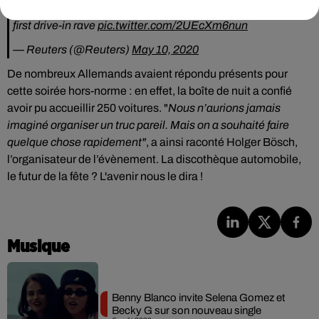
Hundreds of Germans got their party fix with the country's
first drive-in rave
pic.twitter.com/2UEcXm6nun
— Reuters (@Reuters)
May 10, 2020
De nombreux Allemands avaient répondu présents pour
cette soirée hors-norme : en effet, la boîte de nuit
a confié
avoir pu accueillir 250 voitures. "
Nous n’aurions jamais
imaginé organiser un truc pareil. Mais on a souhaité faire
quelque chose rapidement"
, a ainsi raconté Holger Bösch,
l’organisateur de l’évènement. La discothèque automobile,
le futur de la fête ? L'avenir nous le dira !
Musique
Benny Blanco invite Selena Gomez et
Becky G sur son nouveau single