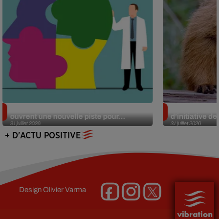
Alzheimer : des chercheurs japonais
Des marmottes
ouvrent une nouvelle piste pour...
d’initiative d
31 juillet 2026
31 juillet 2026
+ D'ACTU POSITIVE
Design
Olivier Varma