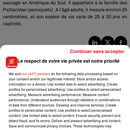
sauvage en Amérique du Sud. Il appartient à la famille des
Psittacidae (perroquets). A l’âge adulte, il mesure environ 25
centimètres, et son espère de vie varie de 25 à 30 ans en
captivité.
Continuer sans accepter
Musique
Le respect de votre vie privée est notre priorité
Julien Lieb s’essaye à la vie de chatelain
We and
our (447) partners
do the following data processing based on
dans son nouveau clip
your consent and/or our legitimate interest: Store and/or access
7 août 2026
information on a device; Use limited data to select advertising; Create
profiles for personalised advertising; Use profiles to select personalised
advertising; Measure advertising performance; Measure content
performance; Understand audiences through statistics or combinations
of data from different sources; Develop and improve services; Create
profiles to personalise content; Use profiles to select personalised
Madonna sort enfin le remix de « Love
content; Use limited data to select content; Ensure security, prevent and
Sensation » avec Kylie Minogue
detect fraud, and fix errors; Deliver and present advertising and content;
7 août 2026
Save and communicate privacy choices. These technologies may