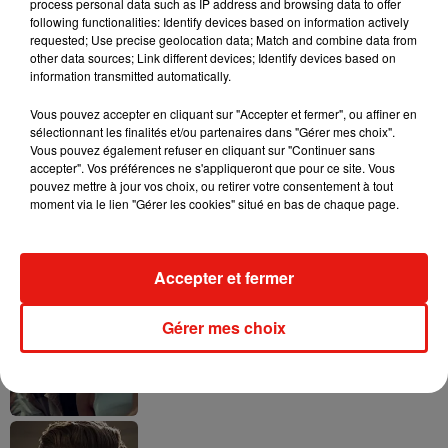
process personal data such as IP address and browsing data to offer
following functionalities: Identify devices based on information actively
requested; Use precise geolocation data; Match and combine data from
other data sources; Link different devices; Identify devices based on
Tayc et Didi B dévoilent le single le plus
information transmitted automatically.
dansant de l’année
7 août 2026
Vous pouvez accepter en cliquant sur "Accepter et fermer", ou affiner en
sélectionnant les finalités et/ou partenaires dans "Gérer mes choix".
Vous pouvez également refuser en cliquant sur "Continuer sans
accepter". Vos préférences ne s'appliqueront que pour ce site. Vous
pouvez mettre à jour vos choix, ou retirer votre consentement à tout
moment via le lien "Gérer les cookies" situé en bas de chaque page.
Angèle et Amélie Lens dévoilent leur
collaboration tant attendue
7 août 2026
Accepter et fermer
Gérer mes choix
Benny Blanco invite Selena Gomez et
Becky G sur son nouveau single
5 août 2026