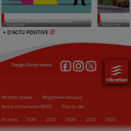
Alzheimer : des chercheurs japonais
Des marmottes
ouvrent une nouvelle piste pour...
d’initiative d
31 juillet 2026
31 juillet 2026
+ D'ACTU POSITIVE
Design
Olivier Varma
Mentions légales
Règlements des jeux
Notice d’information RGPD
Plan du site
Archives
2026
2025
2024
2023
2022