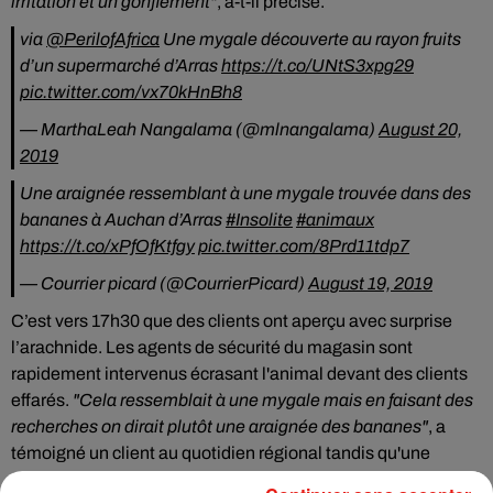
irritation et un gonflement"
, a-t-il précisé.
via
@PerilofAfrica
Une mygale découverte au rayon fruits
d’un supermarché d’Arras
https://t.co/UNtS3xpg29
pic.twitter.com/vx70kHnBh8
— MarthaLeah Nangalama (@mlnangalama)
August 20,
2019
Une araignée ressemblant à une mygale trouvée dans des
bananes à Auchan d’Arras
#Insolite
#animaux
https://t.co/xPfOfKtfgy
pic.twitter.com/8Prd11tdp7
— Courrier picard (@CourrierPicard)
August 19, 2019
C’est vers 17h30 que des clients ont aperçu avec surprise
l’arachnide. Les agents de sécurité du magasin sont
rapidement intervenus écrasant l'animal devant des clients
effarés.
"Cela ressemblait à une mygale mais en faisant des
recherches on dirait plutôt une araignée des bananes"
, a
témoigné un client au quotidien régional tandis qu'une
femme a déclaré :
"J
'
avoue que je n’ai pas eu le temps de voir