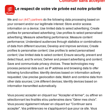
Continuer sans accepter
sa taille mais j’ai vu qu’elle était poilue... Des clients auraient
Le respect de votre vie privée est notre priorité
pu la toucher avec la main en prenant des bananes".
Il y a
trente ans, l'enseigne d'hypermarchés Mammouth avait dû
We and
our (447) partners
do the following data processing based on
faire face à une rumeur, selon laquelle des mygales se
your consent and/or our legitimate interest: Store and/or access
promenaient dans des régimes de bananes et dans des sacs
information on a device; Use limited data to select advertising; Create
d’oranges, dans son magasin d’Arras. La légende avait
profiles for personalised advertising; Use profiles to select personalised
advertising; Measure advertising performance; Measure content
tellement circulée que le groupe avait dû faire un démenti,
performance; Understand audiences through statistics or combinations
comme le rappelle le journal local.
of data from different sources; Develop and improve services; Create
profiles to personalise content; Use profiles to select personalised
content; Use limited data to select content; Ensure security, prevent and
detect fraud, and fix errors; Deliver and present advertising and content;
Save and communicate privacy choices. These technologies may
Musique
process personal data such as IP address and browsing data to offer
following functionalities: Identify devices based on information actively
requested; Use precise geolocation data; Match and combine data from
other data sources; Link different devices; Identify devices based on
information transmitted automatically.
Julien Lieb s’essaye à la vie de chatelain
dans son nouveau clip
7 août 2026
Vous pouvez accepter en cliquant sur "Accepter et fermer", ou affiner en
sélectionnant les finalités et/ou partenaires dans "Gérer mes choix".
Vous pouvez également refuser en cliquant sur "Continuer sans
accepter". Vos préférences ne s'appliqueront que pour ce site. Vous