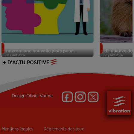
Alzheimer : des chercheurs japonais
Des marmottes
ouvrent une nouvelle piste pour...
d’initiative d
31 juillet 2026
31 juillet 2026
+ D'ACTU POSITIVE
Design
Olivier Varma
Mentions légales
Règlements des jeux