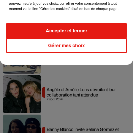
pouvez mettre à jour vos choix, ou retirer votre consentement à tout
moment via le lien "Gérer les cookies" situé en bas de chaque page.
Madonna sort enfin le remix de « Love
Sensation » avec Kylie Minogue
7 août 2026
Accepter et fermer
Gérer mes choix
Tayc et Didi B dévoilent le single le plus
dansant de l’année
7 août 2026
Angèle et Amélie Lens dévoilent leur
collaboration tant attendue
7 août 2026
Benny Blanco invite Selena Gomez et