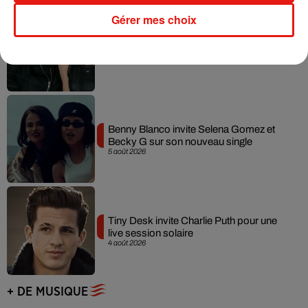
Gérer mes choix
Angèle et Amélie Lens dévoilent leur
collaboration tant attendue
7 août 2026
Benny Blanco invite Selena Gomez et
Becky G sur son nouveau single
5 août 2026
Tiny Desk invite Charlie Puth pour une
live session solaire
4 août 2026
+ DE MUSIQUE