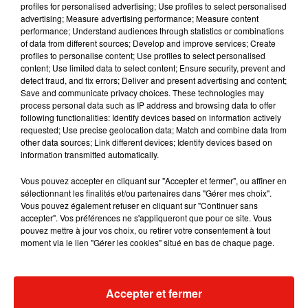
profiles for personalised advertising; Use profiles to select personalised
advertising; Measure advertising performance; Measure content
Musique
performance; Understand audiences through statistics or combinations
of data from different sources; Develop and improve services; Create
profiles to personalise content; Use profiles to select personalised
content; Use limited data to select content; Ensure security, prevent and
Julien Lieb s’essaye à la vie de chatelain
detect fraud, and fix errors; Deliver and present advertising and content;
dans son nouveau clip
Save and communicate privacy choices. These technologies may
7 août 2026
process personal data such as IP address and browsing data to offer
following functionalities: Identify devices based on information actively
requested; Use precise geolocation data; Match and combine data from
other data sources; Link different devices; Identify devices based on
information transmitted automatically.
Madonna sort enfin le remix de « Love
Sensation » avec Kylie Minogue
Vous pouvez accepter en cliquant sur "Accepter et fermer", ou affiner en
7 août 2026
sélectionnant les finalités et/ou partenaires dans "Gérer mes choix".
Vous pouvez également refuser en cliquant sur "Continuer sans
accepter". Vos préférences ne s'appliqueront que pour ce site. Vous
pouvez mettre à jour vos choix, ou retirer votre consentement à tout
moment via le lien "Gérer les cookies" situé en bas de chaque page.
Tayc et Didi B dévoilent le single le plus
dansant de l’année
7 août 2026
Accepter et fermer