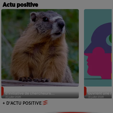
Actu positive
Des marmottes sur OnlyFans : la drôle
Alzheimer : d
d’initiative de chercheurs...
ouvrent une no
31 juillet 2026
31 juillet 2026
+ D'ACTU POSITIVE