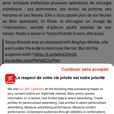
ainsi entrepris d’effectuer plusieurs opérations de chirurgie
esthétique : ses pommettes, ses lèvres, sa poitrine, ses
hanches et ses fesses. Elle a donc passé plus de six heures
au bloc opératoire. Dr Rose, le chirurgien en charge de
l’intervention, semble d’ailleurs plutôt satisfait de son
travail. Reste à savoir si Tanya Ricardo le sera, elle aussi.
Tanya Ricardo was so obsessed with Meghan Markle, she
went under the knife to look more like her. But did the
surgeries work?
https://t.co/tqKvCKln25
pic.twitter.com/PhPaEOUP4H
Continuer sans accepter
— Inside Edition (@InsideEdition)
10 mai 2019
Le respect de votre vie privée est notre priorité
We and
our (447) partners
do the following data processing based on
your consent and/or our legitimate interest: Store and/or access
Musique
information on a device; Use limited data to select advertising; Create
profiles for personalised advertising; Use profiles to select personalised
advertising; Measure advertising performance; Measure content
performance; Understand audiences through statistics or combinations
Benny Blanco invite Selena Gomez et