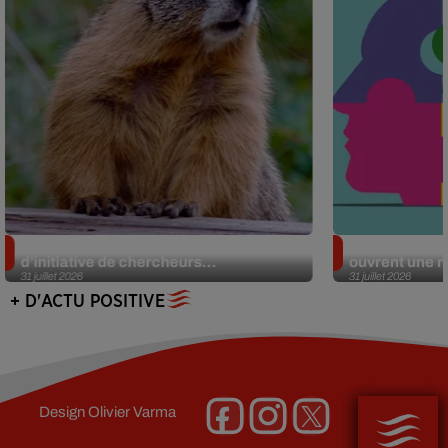
Des marmottes sur OnlyFans : la drôle
Alzheimer : d
d’initiative de chercheurs...
ouvrent une no
31 juillet 2026
31 juillet 2026
+ D'ACTU POSITIVE
Design
Olivier Varma