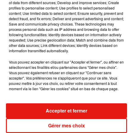
of data from different sources; Develop and improve services; Create
Becky G sur son nouveau single
profiles to personalise content; Use profiles to select personalised
5 août 2026
content; Use limited data to select content; Ensure security, prevent and
detect fraud, and fix errors; Deliver and present advertising and content;
Save and communicate privacy choices. These technologies may
process personal data such as IP address and browsing data to offer
following functionalities: Identify devices based on information actively
Tiny Desk invite Charlie Puth pour une
requested; Use precise geolocation data; Match and combine data from
live session solaire
other data sources; Link different devices; Identify devices based on
4 août 2026
information transmitted automatically.
Vous pouvez accepter en cliquant sur "Accepter et fermer", ou affiner en
sélectionnant les finalités et/ou partenaires dans "Gérer mes choix".
Vous pouvez également refuser en cliquant sur "Continuer sans
Ariana Grande prendra une pause après
accepter". Vos préférences ne s'appliqueront que pour ce site. Vous
sa tournée mondiale
pouvez mettre à jour vos choix, ou retirer votre consentement à tout
4 août 2026
moment via le lien "Gérer les cookies" situé en bas de chaque page.
Accepter et fermer
Grand Corps Malade emmène Styleto
en road-trip dans son nouveau clip
Gérer mes choix
31 juillet 2026