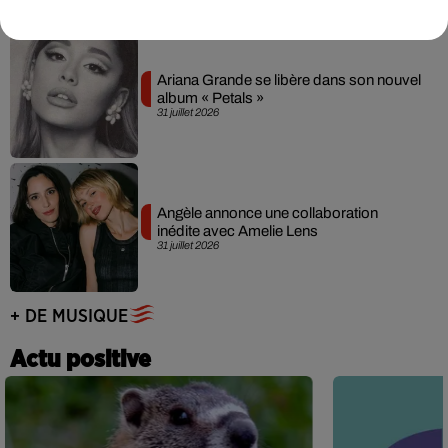
Ariana Grande se libère dans son nouvel
album « Petals »
31 juillet 2026
Angèle annonce une collaboration
inédite avec Amelie Lens
31 juillet 2026
+ DE MUSIQUE
Actu positive