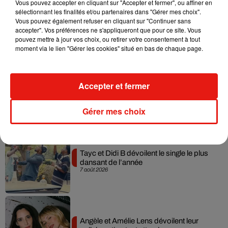
Vous pouvez accepter en cliquant sur "Accepter et fermer", ou affiner en
sélectionnant les finalités et/ou partenaires dans "Gérer mes choix".
Julien Lieb s’essaye à la vie de chatelain
Vous pouvez également refuser en cliquant sur "Continuer sans
dans son nouveau clip
accepter". Vos préférences ne s'appliqueront que pour ce site. Vous
7 août 2026
pouvez mettre à jour vos choix, ou retirer votre consentement à tout
moment via le lien "Gérer les cookies" situé en bas de chaque page.
Accepter et fermer
Madonna sort enfin le remix de « Love
Sensation » avec Kylie Minogue
7 août 2026
Gérer mes choix
Tayc et Didi B dévoilent le single le plus
dansant de l’année
7 août 2026
Angèle et Amélie Lens dévoilent leur