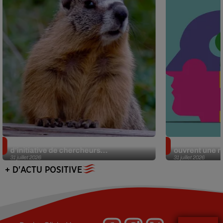
Des marmottes sur OnlyFans : la drôle
Alzheimer : d
d’initiative de chercheurs...
ouvrent une no
31 juillet 2026
31 juillet 2026
+ D'ACTU POSITIVE