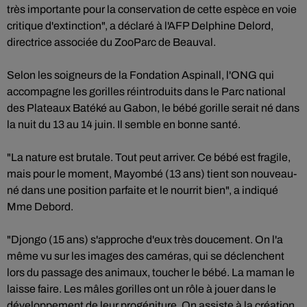
très importante pour la conservation de cette espèce en voie
critique d'extinction", a déclaré à l'AFP Delphine Delord,
directrice associée du ZooParc de Beauval.
Selon les soigneurs de la Fondation Aspinall, l'ONG qui
accompagne les gorilles réintroduits dans le Parc national
des Plateaux Batéké au Gabon, le bébé gorille serait né dans
la nuit du 13 au 14 juin. Il semble en bonne santé.
"La nature est brutale. Tout peut arriver. Ce bébé est fragile,
mais pour le moment, Mayombé (13 ans) tient son nouveau-
né dans une position parfaite et le nourrit bien", a indiqué
Mme Debord.
"Djongo (15 ans) s'approche d'eux très doucement. On l'a
même vu sur les images des caméras, qui se déclenchent
lors du passage des animaux, toucher le bébé. La maman le
laisse faire. Les mâles gorilles ont un rôle à jouer dans le
développement de leur progéniture. On assiste à la création