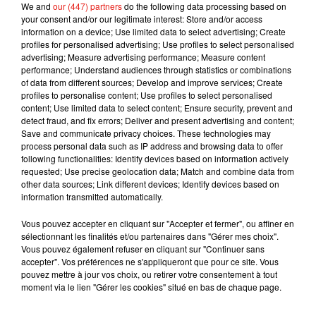
We and
our (447) partners
do the following data processing based on
your consent and/or our legitimate interest: Store and/or access
information on a device; Use limited data to select advertising; Create
profiles for personalised advertising; Use profiles to select personalised
advertising; Measure advertising performance; Measure content
performance; Understand audiences through statistics or combinations
of data from different sources; Develop and improve services; Create
profiles to personalise content; Use profiles to select personalised
content; Use limited data to select content; Ensure security, prevent and
detect fraud, and fix errors; Deliver and present advertising and content;
Cette naissance laisse entrevoir un "avenir meilleur possible
Save and communicate privacy choices. These technologies may
pour cette espèce", a commenté Rodolphe Delord, président
process personal data such as IP address and browsing data to offer
du ZooParc et de l'association Beauval Nature, qui avait
following functionalities: Identify devices based on information actively
requested; Use precise geolocation data; Match and combine data from
accompagné le transfert de Mayombé au Gabon en 2019.
other data sources; Link different devices; Identify devices based on
information transmitted automatically.
Selon Beauval Nature, il ne subsisterait "plus que 150 000 à
Vous pouvez accepter en cliquant sur "Accepter et fermer", ou affiner en
250 000 gorilles des plaines de l'Ouest dans la nature".
sélectionnant les finalités et/ou partenaires dans "Gérer mes choix".
Environ "800 individus" vivraient dans des zoos.
Vous pouvez également refuser en cliquant sur "Continuer sans
accepter". Vos préférences ne s'appliqueront que pour ce site. Vous
pouvez mettre à jour vos choix, ou retirer votre consentement à tout
moment via le lien "Gérer les cookies" situé en bas de chaque page.