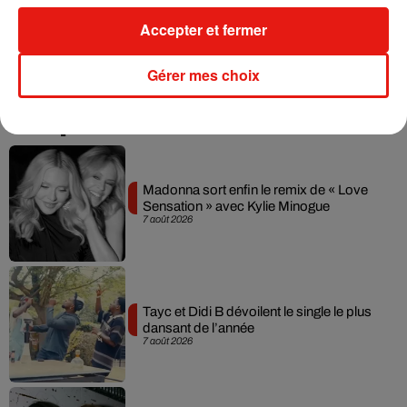
Accepter et fermer
(Avec AFP)
Gérer mes choix
Musique
Madonna sort enfin le remix de « Love
Sensation » avec Kylie Minogue
7 août 2026
Tayc et Didi B dévoilent le single le plus
dansant de l’année
7 août 2026