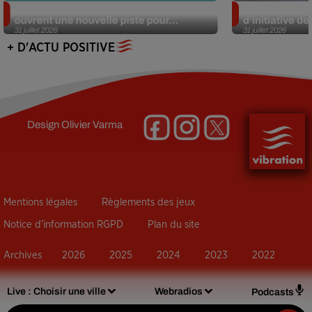
Alzheimer : des chercheurs japonais
Des marmottes
ouvrent une nouvelle piste pour...
d’initiative d
31 juillet 2026
31 juillet 2026
+ D'ACTU POSITIVE
Design
Olivier Varma
Mentions légales
Règlements des jeux
Notice d’information RGPD
Plan du site
Archives
2026
2025
2024
2023
2022
Live :
Choisir une ville
Webradios
Podcasts