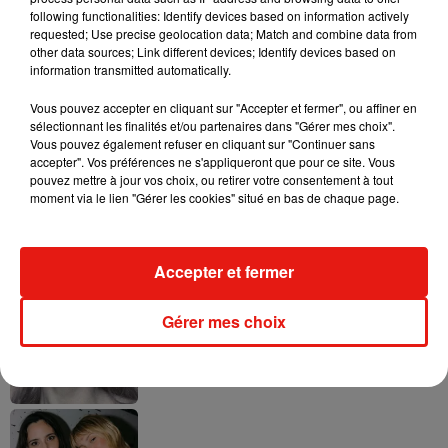
following functionalities: Identify devices based on information actively
requested; Use precise geolocation data; Match and combine data from
other data sources; Link different devices; Identify devices based on
Ariana Grande prendra une pause après
information transmitted automatically.
sa tournée mondiale
4 août 2026
Vous pouvez accepter en cliquant sur "Accepter et fermer", ou affiner en
sélectionnant les finalités et/ou partenaires dans "Gérer mes choix".
Vous pouvez également refuser en cliquant sur "Continuer sans
accepter". Vos préférences ne s'appliqueront que pour ce site. Vous
pouvez mettre à jour vos choix, ou retirer votre consentement à tout
Grand Corps Malade emmène Styleto
moment via le lien "Gérer les cookies" situé en bas de chaque page.
en road-trip dans son nouveau clip
31 juillet 2026
Accepter et fermer
Gérer mes choix
Ariana Grande se libère dans son nouvel
album « Petals »
31 juillet 2026