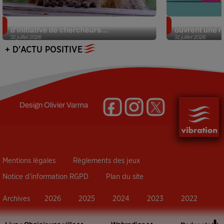
Des marmottes sur OnlyFans : la drôle
Alzheimer : d
d’initiative de chercheurs...
ouvrent une no
31 juillet 2026
31 juillet 2026
+ D'ACTU POSITIVE
Design
Olivier Varma
Mentions légales
Règlements des jeux
Notice d’information RGPD
Plan du site
Archives
2026
2025
2024
2023
2022