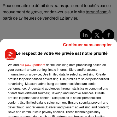
Pour connaitre le détail des trains qui seront touchés par ce
mouvement de grève, rendez-vous sur le site
ter.sncf.com
à
partir de 17 heures ce vendredi 12 janvier.
Musique
Continuer sans accepter
Le respect de votre vie privée est notre priorité
Benny Blanco invite Selena Gomez et
We and
our (447) partners
do the following data processing based on
Becky G sur son nouveau single
your consent and/or our legitimate interest: Store and/or access
5 août 2026
information on a device; Use limited data to select advertising; Create
profiles for personalised advertising; Use profiles to select personalised
advertising; Measure advertising performance; Measure content
performance; Understand audiences through statistics or combinations
of data from different sources; Develop and improve services; Create
profiles to personalise content; Use profiles to select personalised
Tiny Desk invite Charlie Puth pour une
content; Use limited data to select content; Ensure security, prevent and
live session solaire
4 août 2026
detect fraud, and fix errors; Deliver and present advertising and content;
Save and communicate privacy choices. These technologies may
process personal data such as IP address and browsing data to offer