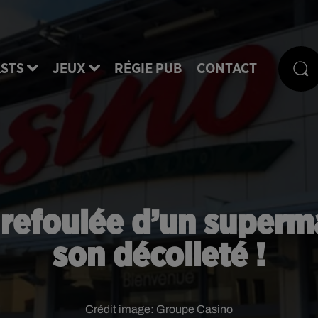
STS
JEUX
RÉGIE PUB
CONTACT
efoulée d’un superma
son décolleté !
Crédit image:
Groupe Casino