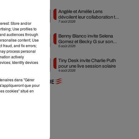
Angèle et Amélie Lens
dévoilent leur collaboration tant
7 août 2026
attendue
erest: Store and/or
ser
tising; Use profiles to
ruc
tand audiences through
Benny Blanco invite Selena
personalise content; Use
 la
Gomez et Becky G sur son
 fraud, and fix errors;
5 août 2026
nouveau single
 may process personal
mation actively
ion
Tiny Desk invite Charlie Puth
vices; Identify devices
pour une live session solaire
 la
4 août 2026
rtenaires dans "Gérer
+ DE MUSIQUE
s'appliqueront que pour
les cookies" situé en
ait
 le