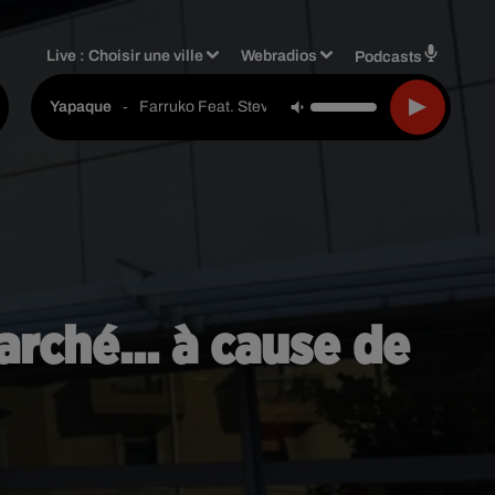
Live :
Choisir une ville
Webradios
Podcasts
-
Farruko Feat. Steve Aoki & Greecy
Yapaque
rché... à cause de