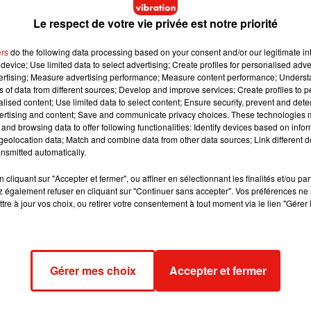
Le respect de votre vie privée est notre priorité
 POUR FAIRE SES COURSES ?!
ers
do the following data processing based on your consent and/or our legitimate int
ponsable du supermarché. «
Elle a été odieuse. Ils m’ont fait pas
device; Use limited data to select advertising; Create profiles for personalised adver
entrant, j’ai pleuré comme un bébé… J’avais jamais vécu un t
vertising; Measure advertising performance; Measure content performance; Unders
ns of data from different sources; Develop and improve services; Create profiles to 
ure sur les réseaux sociaux, photo à l’appui (voir ci-dessous),
alised content; Use limited data to select content; Ensure security, prevent and detect
di suivant.
ertising and content; Save and communicate privacy choices. These technologies
and browsing data to offer following functionalities: Identify devices based on infor
 sera compliqué de prouver que cet incident relève d’une infract
eolocation data; Match and combine data from other data sources; Link different de
suite
». Il n’en reste pas pour autant là et contacte lui-même
nsmitted automatically.
cliquant sur "Accepter et fermer", ou affiner en sélectionnant les finalités et/ou pa
sent après l'affaire du décolleté jugé trop dénudé dans un Casino
 également refuser en cliquant sur "Continuer sans accepter". Vos préférences ne 
tre à jour vos choix, ou retirer votre consentement à tout moment via le lien "Gérer 
ENT…
Gérer mes choix
Accepter et fermer
connu avoir mal agit parce que, m’a-t-elle expliqué, elle ne voul
 a reconnu que la tenue de Marion était acceptable
», confie