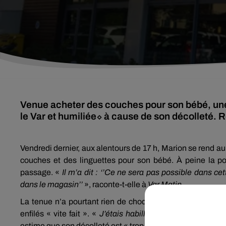
Venue acheter des couches pour son bébé, un
le Var et humiliée⬦ à cause de son décolleté. R
Vendredi dernier, aux alentours de 17 h, Marion se rend a
couches et des linguettes pour son bébé. À peine la porte
passage. «
Il m’a dit : ‘’Ce ne sera pas possible dans 
dans le magasin’’
», raconte-t-elle à
Var Matin
.
La tenue n’a pourtant rien de choquant aux yeux de la j
enfilés « vite fait ». «
J’étais habillée correctement
», se
estime que son décolleté est « trop sexy »...