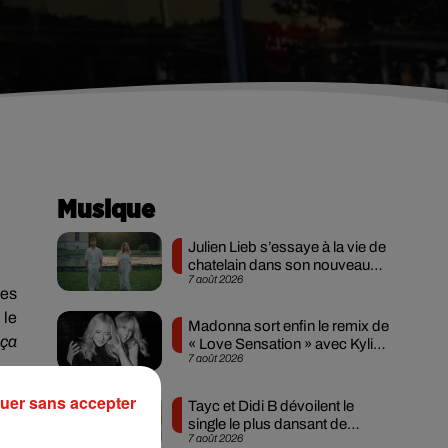
Musique
Julien Lieb s’essaye à la vie de
chatelain dans son nouveau
7 août 2026
clip
des
 le
Madonna sort enfin le remix de
 ça
« Love Sensation » avec Kylie
7 août 2026
Minogue
mal
uer sans accepter
Tayc et Didi B dévoilent le
 et
single le plus dansant de
7 août 2026
l’année