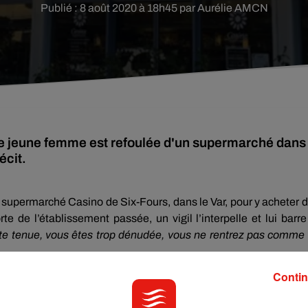
Publié : 8 août 2020 à 18h45 par Aurélie AMCN
e jeune femme est refoulée d'un supermarché dans
écit.
u supermarché Casino de Six-Fours, dans le Var, pour y acheter 
 de l’établissement passée, un vigil l’interpelle et lui barre
cette tenue, vous êtes trop dénudée, vous ne rentrez pas comme
eune femme : une jupe en coton et un bustier à l’imprimé ani
Contin
 défend-elle. Mais le vigil n’est visiblement pas du même avis