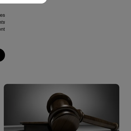
ses
nts
ent