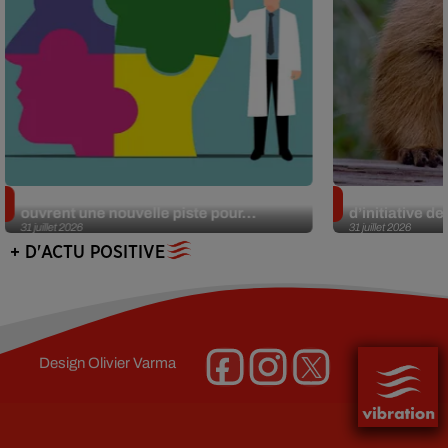
Alzheimer : des chercheurs japonais
Des marmottes
ouvrent une nouvelle piste pour...
d’initiative d
31 juillet 2026
31 juillet 2026
+ D'ACTU POSITIVE
Design
Olivier Varma