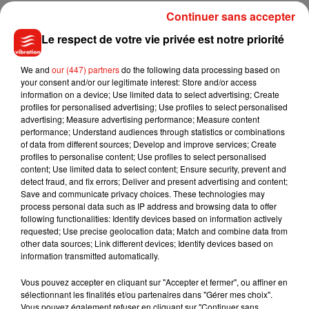
Continuer sans accepter
Pour mettre à contribution ses connaissances et sa passion,
Le respect de votre vie privée est notre priorité
Nora a aussi ouvert un petit salon de massage où elle
propose différents soins prodigués à l’aide des produits
We and
our (447) partners
do the following data processing based on
qu’elle a élaborés. Ainsi, vous pourrez y faire un massage, un
your consent and/or our legitimate interest: Store and/or access
information on a device; Use limited data to select advertising; Create
gommage complet, un nettoyage complet du dos ou du
profiles for personalised advertising; Use profiles to select personalised
visage, ou encore un nettoyage des oreilles avec des
advertising; Measure advertising performance; Measure content
bougies à la cire d’abeille. Il s’agit d’un tube de tissu
performance; Understand audiences through statistics or combinations
of data from different sources; Develop and improve services; Create
recouvert de cire d’abeille et de camomille. Cette technique,
profiles to personalise content; Use profiles to select personalised
connue depuis l’Antiquité, est utilisée pour aspirer le
content; Use limited data to select content; Ensure security, prevent and
cérumen sans l’enfoncer vers le fond comme le ferait un
detect fraud, and fix errors; Deliver and present advertising and content;
Save and communicate privacy choices. These technologies may
coton-tige traditionnel.
process personal data such as IP address and browsing data to offer
following functionalities: Identify devices based on information actively
Pour les curieux, vous pouvez aller directement visiter
le site
requested; Use precise geolocation data; Match and combine data from
internet
ou
la page Instagram
de So Natural Cosmetik. Pour
other data sources; Link different devices; Identify devices based on
prendre rendez-vous, ou pour des informations
information transmitted automatically.
complémentaires, vous pouvez écrire à
Vous pouvez accepter en cliquant sur "Accepter et fermer", ou affiner en
sonaturalcosmetik@gmail.com
sélectionnant les finalités et/ou partenaires dans "Gérer mes choix".
Vous pouvez également refuser en cliquant sur "Continuer sans