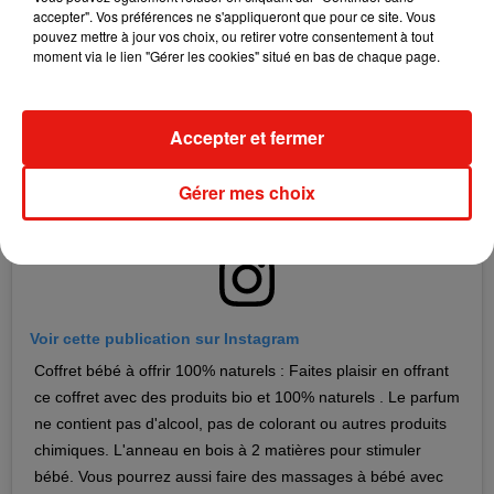
accepter". Vos préférences ne s'appliqueront que pour ce site. Vous
pouvez mettre à jour vos choix, ou retirer votre consentement à tout
moment via le lien "Gérer les cookies" situé en bas de chaque page.
Accepter et fermer
Gérer mes choix
Voir cette publication sur Instagram
Coffret bébé à offrir 100% naturels : Faites plaisir en offrant
ce coffret avec des produits bio et 100% naturels . Le parfum
ne contient pas d'alcool, pas de colorant ou autres produits
chimiques. L'anneau en bois à 2 matières pour stimuler
bébé. Vous pourrez aussi faire des massages à bébé avec