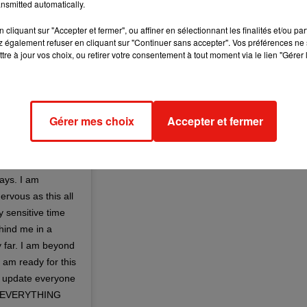
nsmitted automatically.
cliquant sur "Accepter et fermer", ou affiner en sélectionnant les finalités et/ou pa
 également refuser en cliquant sur "Continuer sans accepter". Vos préférences ne 
tre à jour vos choix, ou retirer votre consentement à tout moment via le lien "Gérer 
 is currently
Gérer mes choix
Accepter et fermer
and bare with me
ryone’s love &
ns so much to me
ays. I am
ervous as this all
y sensitive time
hind me in a
by far. I am beyond
i am ready for this
to update everyone
for EVERYTHING