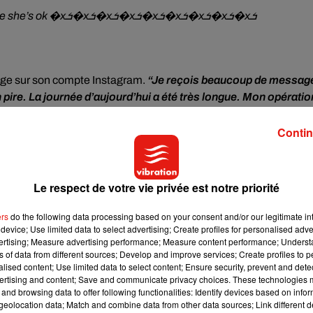
this sums up my first str*p club experience, i really do hope she’s ok �xܭ�xܭ�xܭ�xܭ�xܭ�xܭ�xܭ�xܭ�xܭ
sage sur son compte Instagram.
“Je reçois beaucoup de messag
n pire. La journée d’aujourd’hui a été très longue. Mon opératio
par des fils
, alors s’il vous plaît, évitez de m’appeler”,
écrit-
Contin
apporté. Je vous suis plus que reconnaissante. Je souffre
s la guérison pour pouvoir retourner à ma vie normale”
, a-t-elle
Le respect de votre vie privée est notre priorité
ers
do the following data processing based on your consent and/or our legitimate int
device; Use limited data to select advertising; Create profiles for personalised adver
vertising; Measure advertising performance; Measure content performance; Unders
ns of data from different sources; Develop and improve services; Create profiles to 
alised content; Use limited data to select content; Ensure security, prevent and detect
ertising and content; Save and communicate privacy choices. These technologies
and browsing data to offer following functionalities: Identify devices based on infor
eolocation data; Match and combine data from other data sources; Link different de