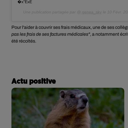
�x"ÈxÈ
Une publication partagée par @
genea_sky
le
10 Févr. 20
Pour l'aider à couvrir ses frais médicaux, une de ses collè
pas les frais de ses factures médicales"
, a notamment écrit
été récoltés.
Actu positive