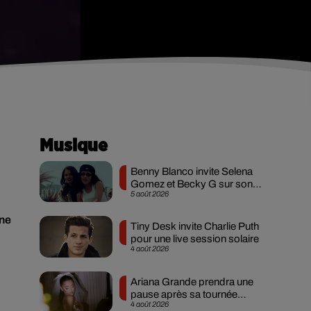
Musique
Benny Blanco invite Selena
Gomez et Becky G sur son
5 août 2026
nouveau single
ne
Tiny Desk invite Charlie Puth
pour une live session solaire
4 août 2026
Ariana Grande prendra une
pause après sa tournée
4 août 2026
mondiale