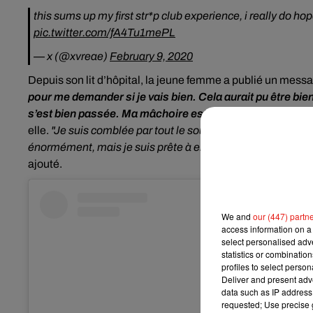
pic.twitter.com/fA4Tu1mePL
— x (@xvreae)
February 9, 2020
Depuis son lit d’hôpital, la jeune femme a publié un mes
pour me demander si je vais bien. Cela aurait pu être bie
s’est bien passée. Ma mâchoire est actuellement fermée 
elle.
"Je suis comblée par tout le soutien que vous m’avez 
énormément, mais je suis prête à emprunter ce chemin ver
ajouté.
We and
our (447) partn
access information on a 
select personalised ad
statistics or combinatio
profiles to select person
Deliver and present adv
data such as IP address 
requested; Use precise g