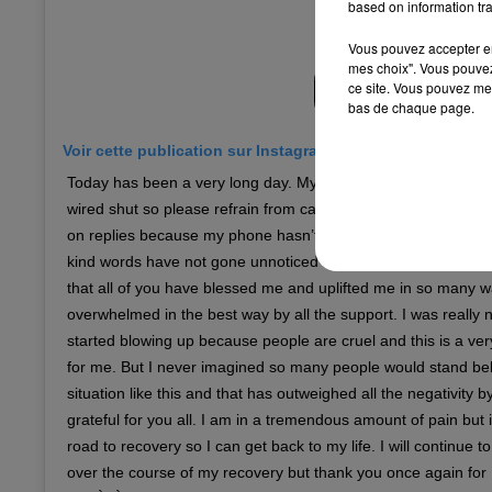
based on information tra
Vous pouvez accepter en 
mes choix". Vous pouvez
ce site. Vous pouvez met
bas de chaque page.
Voir cette publication sur Instagram
Today has been a very long day. My surgery went well. My jaw
wired shut so please refrain from calling me as of right now 
on replies because my phone hasn’t stopped blowing up. Eve
kind words have not gone unnoticed whatsoever and it mea
that all of you have blessed me and uplifted me in so many w
overwhelmed in the best way by all the support. I was really n
started blowing up because people are cruel and this is a ver
for me. But I never imagined so many people would stand be
situation like this and that has outweighed all the negativity 
grateful for you all. I am in a tremendous amount of pain but 
road to recovery so I can get back to my life. I will continue 
over the course of my recovery but thank you once again 