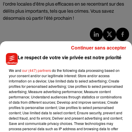
l’ordre locales d’être plus efficaces en se recentrant sur des
délits plus importants, tels que les crimes. Vous savez
désormais où partir l’été prochain !
Musique
Continuer sans accepter
Le respect de votre vie privée est notre priorité
Madonna sort enfin le remix de « Love
We and
our (447) partners
do the following data processing based on
Sensation » avec Kylie Minogue
your consent and/or our legitimate interest: Store and/or access
7 août 2026
information on a device; Use limited data to select advertising; Create
profiles for personalised advertising; Use profiles to select personalised
advertising; Measure advertising performance; Measure content
performance; Understand audiences through statistics or combinations
of data from different sources; Develop and improve services; Create
Tayc et Didi B dévoilent le single le plus
profiles to personalise content; Use profiles to select personalised
dansant de l’année
content; Use limited data to select content; Ensure security, prevent and
7 août 2026
detect fraud, and fix errors; Deliver and present advertising and content;
Save and communicate privacy choices. These technologies may
process personal data such as IP address and browsing data to offer