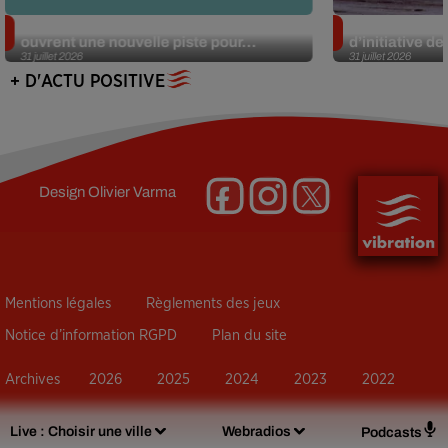
Alzheimer : des chercheurs japonais
Des marmottes
ouvrent une nouvelle piste pour...
d’initiative d
31 juillet 2026
31 juillet 2026
+ D'ACTU POSITIVE
Design
Olivier Varma
Mentions légales
Règlements des jeux
Notice d’information RGPD
Plan du site
Archives
2026
2025
2024
2023
2022
Live :
Choisir une ville
Webradios
Podcasts