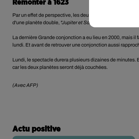
Remonter à 1623
Par un effet de perspective, les deux géantes apparaîtront
d'une planète double,
"Jupiter et Saturne étant deux astre
La dernière Grande conjonction a eu lieu en 2000, mais il f
lundi. Et avant de retrouver une conjonction aussi rapproch
Lundi, le spectacle durera plusieurs dizaines de minutes. E
car les deux planètes seront déjà couchées.
(Avec AFP)
Actu positive