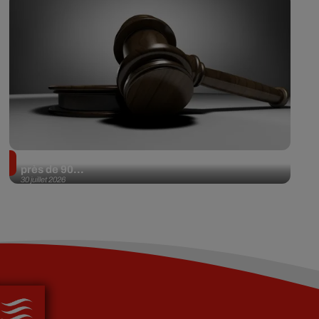
Il achète une veste 3 dollars en friperie et la revend
près de 90...
30 juillet 2026