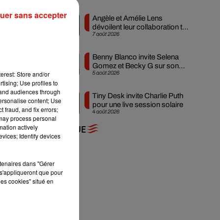
uer sans accepter
Angèle et Amélie Lens
dévoilent leur collaboration tant
7 août 2026
attendue
Benny Blanco invite Selena
Gomez et Becky G sur son
s
erest: Store and/or
5 août 2026
nouveau single
tising; Use profiles to
tand audiences through
Tiny Desk invite Charlie Puth
personalise content; Use
s
pour une live session solaire
 fraud, and fix errors;
4 août 2026
 may process personal
mation actively
+ DE MUSIQUE
vices; Identify devices
rtenaires dans "Gérer
s'appliqueront que pour
les cookies" situé en