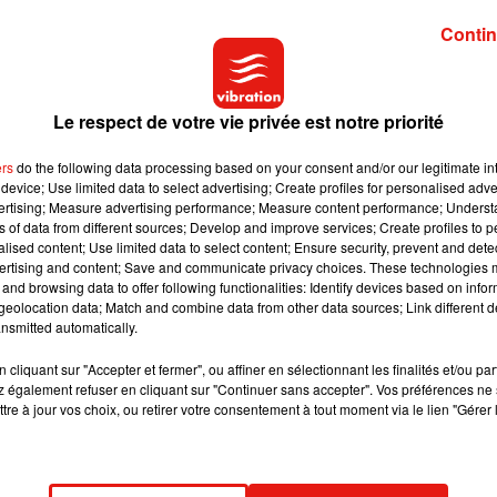
Contin
Le respect de votre vie privée est notre priorité
 commencé depuis plusieurs mois, et il atteindra une distance
ier), ce qui donnera presque l'impression que les deux astres dan
ers
do the following data processing based on your consent and/or our legitimate int
device; Use limited data to select advertising; Create profiles for personalised adver
vertising; Measure advertising performance; Measure content performance; Unders
ns of data from different sources; Develop and improve services; Create profiles to 
 les deux planètes à retrouver des positions relatives similaire
alised content; Use limited data to select content; Ensure security, prevent and detect
rvatoire de Paris - PSL.
ertising and content; Save and communicate privacy choices. These technologies
and browsing data to offer following functionalities: Identify devices based on infor
eolocation data; Match and combine data from other data sources; Link different de
turne en 29 ans. Et tous les 20 ans environ, les deux planètes
nsmitted automatically.
leste depuis la Terre.
cliquant sur "Accepter et fermer", ou affiner en sélectionnant les finalités et/ou pa
 également refuser en cliquant sur "Continuer sans accepter". Vos préférences ne 
niv
) est arrivée.
https://t.co/ZBcTNPOq4F
Au menu : 1. La
tre à jour vos choix, ou retirer votre consentement à tout moment via le lien "Gérer 
mbre 2020
pic.twitter.com/41HPG2DuNC
7, 2020