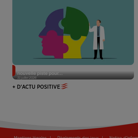
Alzheimer : des chercheurs japonais ouvrent une
nouvelle piste pour...
31 juillet 2026
+ D'ACTU POSITIVE