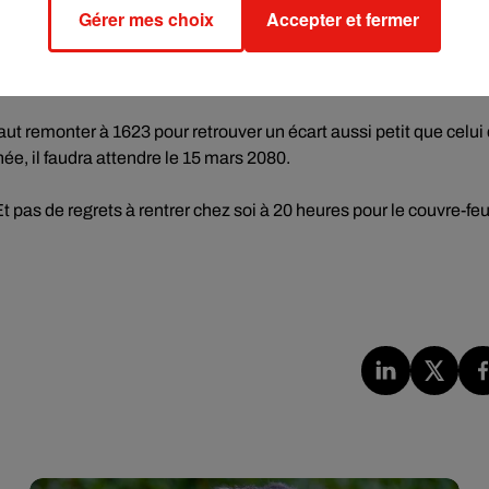
Gérer mes choix
Accepter et fermer
 alors accolées A l'oeil nu, le rapprochement donnera l'impressi
s très lumineux"
, détaille Florent Deleflie.
aut remonter à 1623 pour retrouver un écart aussi petit que celui
ée, il faudra attendre le 15 mars 2080.
t pas de regrets à rentrer chez soi à 20 heures pour le couvre-feu