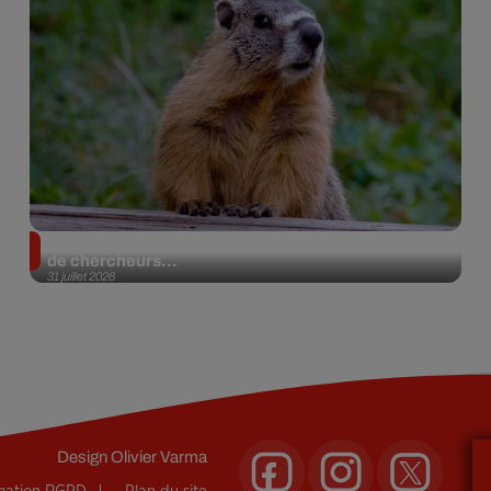
Des marmottes sur OnlyFans : la drôle d’initiative
de chercheurs...
31 juillet 2026
Design
Olivier Varma