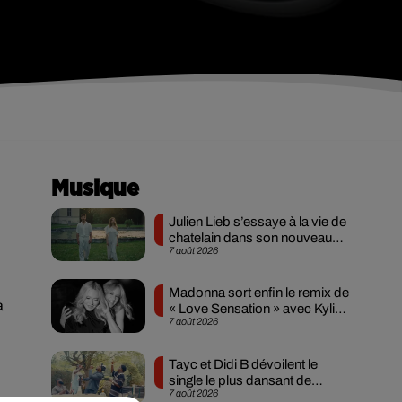
Musique
Julien Lieb s’essaye à la vie de
chatelain dans son nouveau
7 août 2026
clip
Madonna sort enfin le remix de
à
« Love Sensation » avec Kylie
7 août 2026
Minogue
Tayc et Didi B dévoilent le
single le plus dansant de
7 août 2026
l’année