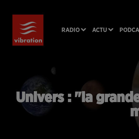
RADIO
ACTU
PODCA
Univers : "la grand
m