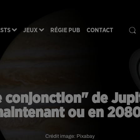
STS
JEUX
RÉGIE PUB
CONTACT
e conjonction" de Jupit
aintenant ou en 2080
Crédit image:
Pixabay