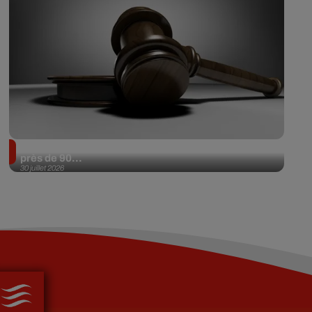
Il achète une veste 3 dollars en friperie et la revend
près de 90...
30 juillet 2026