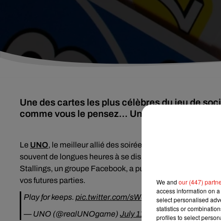
Une des cartes les plus célèbres du jeu de soc
comme vous le pensez... Un internaute vient ju
Le
UNO
, le meilleur allié des soirées endiablées entre amis
souvent de longues heures à se disputer sur les règles du j
Stallings
, un
groupe Facebook, a publié sa grande découv
vos futures parties.
We and
our (447) partn
access information on a 
Play for keeps.
pic.twitter.com/sW0n7iHEec
select personalised ad
statistics or combinatio
— UNO (@realUNOgame)
July 11, 202
profiles to select person