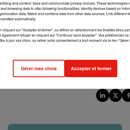
ertising and content; Save and communicate privacy choices. These technologies
and browsing data to offer following functionalities: Identify devices based on infor
eolocation data; Match and combine data from other data sources; Link different de
une femme du groupe Facenook s'est rendue compte que l'une
nsmitted automatically.
Contre toute attente,
la carte +4 ne peut pas être utilisée
comme
cliquant sur "Accepter et fermer", ou affiner en sélectionnant les finalités et/ou pa
ne peut être posée UNIQUEMENT si aucune autre carte ne peut
 également refuser en cliquant sur "Continuer sans accepter". Vos préférences ne 
t lui qui se verra attribuer les 4 cartes en question.
tre à jour vos choix, ou retirer votre consentement à tout moment via le lien "Gérer 
cemment vu le jour ! Sa particularité ? Jouer et boire de l'alcool
el propose ainsi six verres à shot
et des règles qui semblent à
 joueur doit boire. En effet, quand vous posez des cartes "+", vou
Gérer mes choix
Accepter et fermer
hot, "+4" = 2 shots. D'autre part, lorsque vous inversez le sens du
ip" survient, la personne sautée boit un shot.