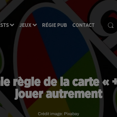
STS
JEUX
RÉGIE PUB
CONTACT
aie règle de la carte « 
jouer autrement
Crédit image:
Pixabay