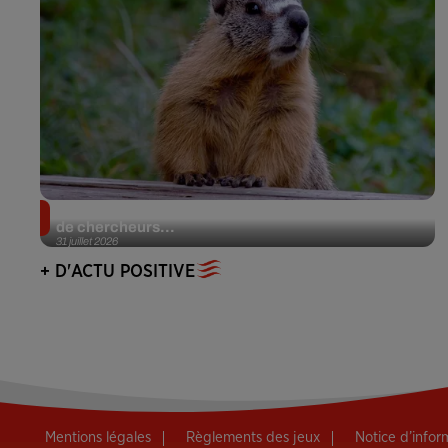
Des marmottes sur OnlyFans : la drôle d’initiative
de chercheurs...
31 juillet 2026
+ D'ACTU POSITIVE
Mentions légales
Règlements des jeux
Notice d’info