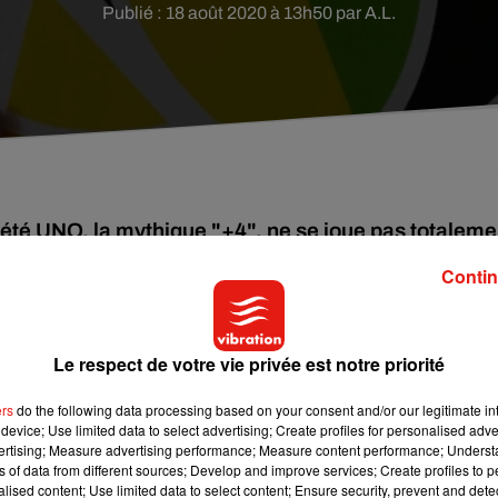
Publié : 18 août 2020 à 13h50 par A.L.
iété UNO, la mythique "+4", ne se joue pas totaleme
stement de dévoiler son secret. Explications.
Contin
, n'a pas fini de vous révéler tous ses secrets ! Et si l'on passe
eu que tout le monde interprète à sa façon,
LaToya McCaskill
Le respect de votre vie privée est notre priorité
erte
concernant le jeu du UNO. Une
règle qui changera à jamais
ers
do the following data processing based on your consent and/or our legitimate int
device; Use limited data to select advertising; Create profiles for personalised adver
vertising; Measure advertising performance; Measure content performance; Unders
ns of data from different sources; Develop and improve services; Create profiles to 
alised content; Use limited data to select content; Ensure security, prevent and detect