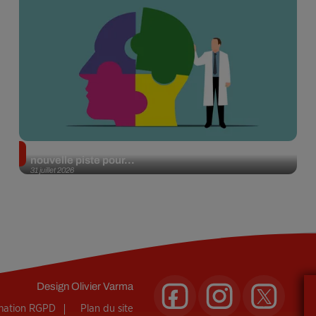
Alzheimer : des chercheurs japonais ouvrent une
nouvelle piste pour...
31 juillet 2026
Design
Olivier Varma
rmation RGPD
Plan du site