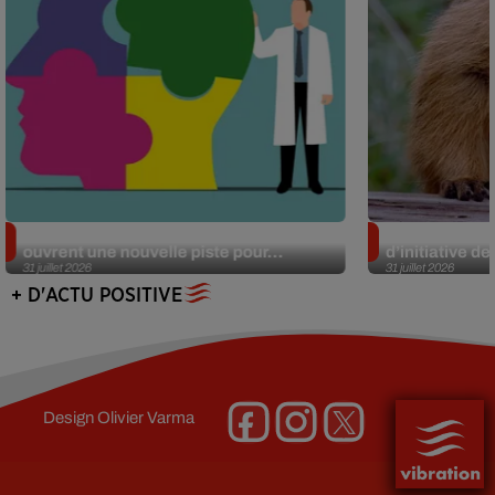
Alzheimer : des chercheurs japonais
Des marmottes
ouvrent une nouvelle piste pour...
d’initiative d
31 juillet 2026
31 juillet 2026
+ D'ACTU POSITIVE
Design
Olivier Varma