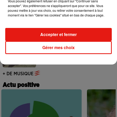
Vous pouvez également refuser en cliquant sur "Continuer sans
accepter". Vos préférences ne s'appliqueront que pour ce site. Vous
pouvez mettre à jour vos choix, ou retirer votre consentement à tout
Ariana Grande prendra une pause après
moment via le lien "Gérer les cookies" situé en bas de chaque page.
sa tournée mondiale
4 août 2026
Accepter et fermer
Gérer mes choix
Grand Corps Malade emmène Styleto
en road-trip dans son nouveau clip
31 juillet 2026
+ DE MUSIQUE
Actu positive