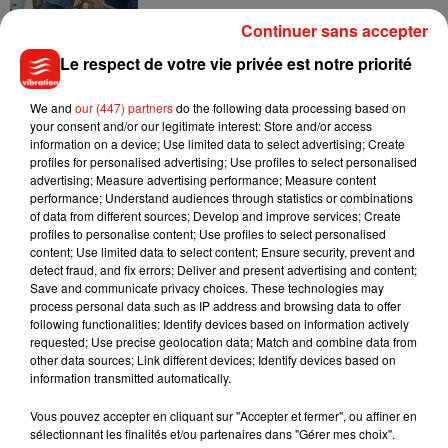
Continuer sans accepter
Le respect de votre vie privée est notre priorité
Angèle et Amélie Lens dévoilent leur
We and
our (447) partners
do the following data processing based on
collaboration tant attendue
your consent and/or our legitimate interest: Store and/or access
7 août 2026
information on a device; Use limited data to select advertising; Create
profiles for personalised advertising; Use profiles to select personalised
advertising; Measure advertising performance; Measure content
performance; Understand audiences through statistics or combinations
of data from different sources; Develop and improve services; Create
Benny Blanco invite Selena Gomez et
profiles to personalise content; Use profiles to select personalised
Becky G sur son nouveau single
content; Use limited data to select content; Ensure security, prevent and
5 août 2026
detect fraud, and fix errors; Deliver and present advertising and content;
Save and communicate privacy choices. These technologies may
process personal data such as IP address and browsing data to offer
following functionalities: Identify devices based on information actively
requested; Use precise geolocation data; Match and combine data from
other data sources; Link different devices; Identify devices based on
Tiny Desk invite Charlie Puth pour une
information transmitted automatically.
live session solaire
4 août 2026
Vous pouvez accepter en cliquant sur "Accepter et fermer", ou affiner en
sélectionnant les finalités et/ou partenaires dans "Gérer mes choix".