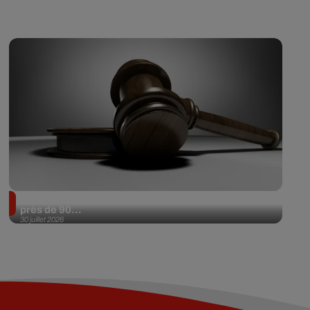
Il achète une veste 3 dollars en friperie et la revend
près de 90...
30 juillet 2026