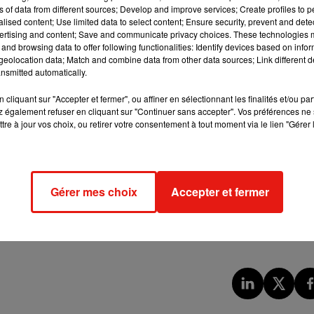
 n'en posant que 25 ?
ns of data from different sources; Develop and improve services; Create profiles to 
alised content; Use limited data to select content; Ensure security, prevent and detect
imple, il suffit d'être malin et de jouer avec les jours fériés ! Pa
ertising and content; Save and communicate privacy choices. These technologies
suffira donc de poser le jeudi 2 et le vendredi 3 janvier pour avoi
and browsing data to offer following functionalities: Identify devices based on infor
eolocation data; Match and combine data from other data sources; Link different de
ile de profiter d'un week-end de trois jours grâce au lundi de
nsmitted automatically.
le plaisir en posant
les 14,15,16 et 17 avril pour ainsi vous
 seront tous les deux des vendredis, vous pourrez donc cumuler
cliquant sur "Accepter et fermer", ou affiner en sélectionnant les finalités et/ou pa
 également refuser en cliquant sur "Continuer sans accepter". Vos préférences ne 
ime, l’Ascension qui se déroulera un jeudi, offre la possibilité
tre à jour vos choix, ou retirer votre consentement à tout moment via le lien "Gérer 
monde profitera obligatoirement de trois jours de congé. Et si ce
r une semaine supplémentaire. Au 14 juillet, un mardi, posez don
soleil. Heureusement, les
jours fériés
reviennent
en novembre
Gérer mes choix
Accepter et fermer
à chacun de poser les lundi 9 et mardi 10 pour profiter d’une
tranquille. Profitez de neuf jours off, en ne posant que quatre