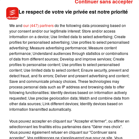
Continuer sans accepter
sur notre territoire", a-t-il assuré.
Le respect de votre vie privée est notre priorité
Il a affirmé qu'il reviendrait au centre hospitalier de Melun
dans neuf à douze semaines, pour recevoir sa deuxième
We and
our (447) partners
do the following data processing based on
your consent and/or our legitimate interest: Store and/or access
injection.
information on a device; Use limited data to select advertising; Create
profiles for personalised advertising; Use profiles to select personalised
advertising; Measure advertising performance; Measure content
performance; Understand audiences through statistics or combinations
(Avec AFP)
of data from different sources; Develop and improve services; Create
profiles to personalise content; Use profiles to select personalised
content; Use limited data to select content; Ensure security, prevent and
detect fraud, and fix errors; Deliver and present advertising and content;
Save and communicate privacy choices. These technologies may
process personal data such as IP address and browsing data to offer
Musique
following functionalities: Identify devices based on information actively
requested; Use precise geolocation data; Match and combine data from
other data sources; Link different devices; Identify devices based on
information transmitted automatically.
Julien Lieb s’essaye à la vie de chatelain
dans son nouveau clip
Vous pouvez accepter en cliquant sur "Accepter et fermer", ou affiner en
7 août 2026
sélectionnant les finalités et/ou partenaires dans "Gérer mes choix".
Vous pouvez également refuser en cliquant sur "Continuer sans
accepter". Vos préférences ne s'appliqueront que pour ce site. Vous