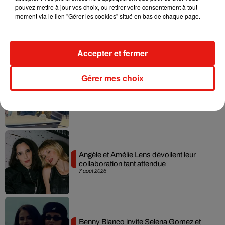
pouvez mettre à jour vos choix, ou retirer votre consentement à tout
moment via le lien "Gérer les cookies" situé en bas de chaque page.
Madonna sort enfin le remix de « Love
Sensation » avec Kylie Minogue
7 août 2026
Accepter et fermer
Gérer mes choix
Tayc et Didi B dévoilent le single le plus
dansant de l’année
7 août 2026
Angèle et Amélie Lens dévoilent leur
collaboration tant attendue
7 août 2026
Benny Blanco invite Selena Gomez et