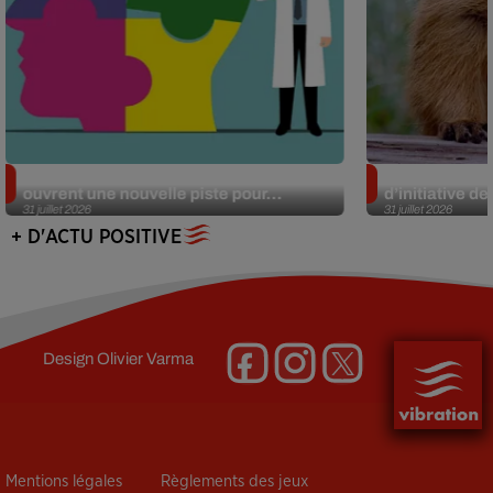
Alzheimer : des chercheurs japonais
Des marmottes
ouvrent une nouvelle piste pour...
d’initiative d
31 juillet 2026
31 juillet 2026
+ D'ACTU POSITIVE
Design
Olivier Varma
Mentions légales
Règlements des jeux