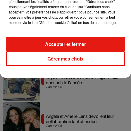
sélectionnant les finalités et/ou partenaires dans "Gérer mes choix".
dans son nouveau clip
Vous pouvez également refuser en cliquant sur "Continuer sans
7 août 2026
accepter". Vos préférences ne s'appliqueront que pour ce site. Vous
pouvez mettre à jour vos choix, ou retirer votre consentement à tout
moment via le lien "Gérer les cookies" situé en bas de chaque page.
Madonna sort enfin le remix de « Love
Accepter et fermer
Sensation » avec Kylie Minogue
7 août 2026
Gérer mes choix
Tayc et Didi B dévoilent le single le plus
dansant de l’année
7 août 2026
Angèle et Amélie Lens dévoilent leur
collaboration tant attendue
7 août 2026