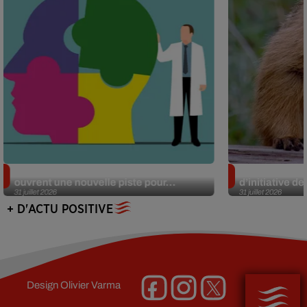
Alzheimer : des chercheurs japonais
Des marmottes
ouvrent une nouvelle piste pour...
d’initiative d
31 juillet 2026
31 juillet 2026
+ D'ACTU POSITIVE
Design
Olivier Varma