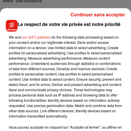
leurs
"cas contacts".
Il ne sera pas non plus utilisé pour un éventuel "passeport
Continuer sans accepter
vaccinal" facilitant les déplacements.
Le respect de votre vie privée est notre priorité
"Le cadre juridique ne prévoit pas cette possibilité"
, a rappelé
We and
our (447) partners
do the following data processing based on
le directeur de l'Assurance maladie, soulignant que
"cet outil
your consent and/or our legitimate interest: Store and/or access
ne sert qu'à la campagne vaccinale et n'a pas d'autre
information on a device; Use limited data to select advertising; Create
utilisation".
profiles for personalised advertising; Use profiles to select personalised
advertising; Measure advertising performance; Measure content
performance; Understand audiences through statistics or combinations
of data from different sources; Develop and improve services; Create
profiles to personalise content; Use profiles to select personalised
content; Use limited data to select content; Ensure security, prevent and
(Avec AFP)
detect fraud, and fix errors; Deliver and present advertising and content;
Save and communicate privacy choices. These technologies may
process personal data such as IP address and browsing data to offer
following functionalities: Identify devices based on information actively
requested; Use precise geolocation data; Match and combine data from
Musique
other data sources; Link different devices; Identify devices based on
information transmitted automatically.
Vous pouvez accepter en cliquant sur "Accepter et fermer", ou affiner en
Julien Lieb s’essaye à la vie de chatelain