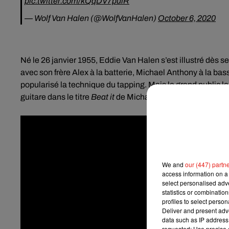
pic.twitter.com/kQqDV7pulR
— Wolf Van Halen (@WolfVanHalen)
October 6, 2020
Né le 26 janvier 1955, Eddie Van Halen s’est illustré dès
avec son frère Alex à la batterie, Michael Anthony à la ba
popularisé la technique du tapping. Mais le grand public le 
guitare dans le titre
Beat it
de Michael Jackson.
We and
our (447) partn
access information on a 
select personalised ad
statistics or combinatio
profiles to select person
Deliver and present adv
data such as IP address 
requested; Use precise g