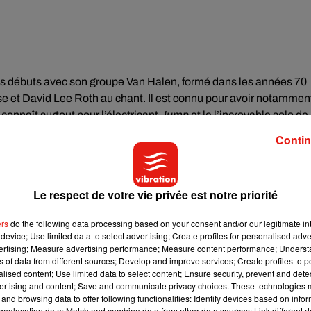
 ses débuts avec son groupe Van Halen, formé dans les années 70
sse et David Lee Roth au chant. Il est connu pour avoir notammen
connaît surtout pour l’électrisant
Jump
et le l’incroyable solo de
Contin
Le respect de votre vie privée est notre priorité
ers
do the following data processing based on your consent and/or our legitimate int
device; Use limited data to select advertising; Create profiles for personalised adver
vertising; Measure advertising performance; Measure content performance; Unders
ns of data from different sources; Develop and improve services; Create profiles to 
alised content; Use limited data to select content; Ensure security, prevent and detect
ertising and content; Save and communicate privacy choices. These technologies
and browsing data to offer following functionalities: Identify devices based on infor
eolocation data; Match and combine data from other data sources; Link different de