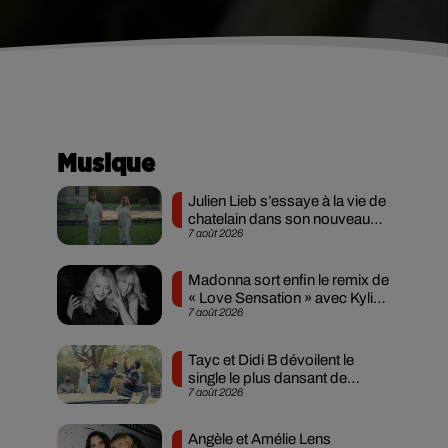
Musique
Julien Lieb s’essaye à la vie de
chatelain dans son nouveau
7 août 2026
clip
Madonna sort enfin le remix de
« Love Sensation » avec Kylie
7 août 2026
Minogue
Tayc et Didi B dévoilent le
single le plus dansant de
7 août 2026
l’année
Angèle et Amélie Lens