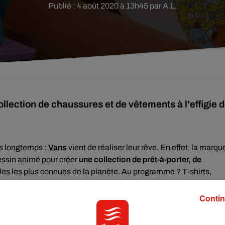
Publié : 4 août 2020 à 13h45 par A.L.
collection de chaussures et de vêtements à l'effigie 
ès longtemps :
Vans
vient de réaliser leur rêve. En effet, la marqu
essin animé pour créer
une collection de prêt-à-porter, de
milles les plus connues de la planète. Au programme ? T
-shirts,
us belles pièces se parent des personnages de la série
Bart, Lisa et Maggie, mais également des autres tels que Moe
Contin