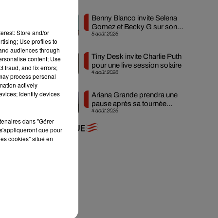
Benny Blanco invite Selena
Gomez et Becky G sur son
erest: Store and/or
5 août 2026
nouveau single
tising; Use profiles to
tand audiences through
Tiny Desk invite Charlie Puth
personalise content; Use
pour une live session solaire
 fraud, and fix errors;
4 août 2026
 may process personal
mation actively
vices; Identify devices
Ariana Grande prendra une
pause après sa tournée
4 août 2026
mondiale
rtenaires dans "Gérer
+ DE MUSIQUE
s'appliqueront que pour
les cookies" situé en