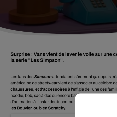
Surprise : Vans vient de lever le voile sur une 
la série "Les Simpson".
Les fans des
Simpson
attendaient sûrement ça depuis tr
américaine de streetwear vient de s'associer au célèbre d
chaussures, et d'accessoires
à l'effigie de l'une des fa
hoodie, bob, sac à dos ou encore baskets iconiques, les pl
d’animation à l'instar des incontournables
Homer, Marge, 
les Bouvier, ou bien Scratchy
.