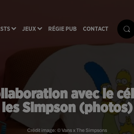
STS
JEUX
RÉGIE PUB
CONTACT
llaboration avec le c
les Simpson (photos)
Crédit image:
© Vans x The Simpsons