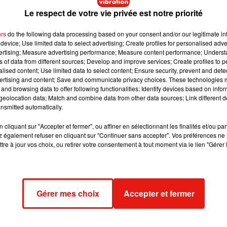
Le respect de votre vie privée est notre priorité
ers
do the following data processing based on your consent and/or our legitimate int
device; Use limited data to select advertising; Create profiles for personalised adver
vertising; Measure advertising performance; Measure content performance; Unders
ns of data from different sources; Develop and improve services; Create profiles to 
alised content; Use limited data to select content; Ensure security, prevent and detect
ertising and content; Save and communicate privacy choices. These technologies
and browsing data to offer following functionalities: Identify devices based on infor
eolocation data; Match and combine data from other data sources; Link different de
nsmitted automatically.
cliquant sur "Accepter et fermer", ou affiner en sélectionnant les finalités et/ou pa
 également refuser en cliquant sur "Continuer sans accepter". Vos préférences ne 
tre à jour vos choix, ou retirer votre consentement à tout moment via le lien "Gérer 
ons x Vans
Gérer mes choix
Accepter et fermer
20 à 9 :02 PDT