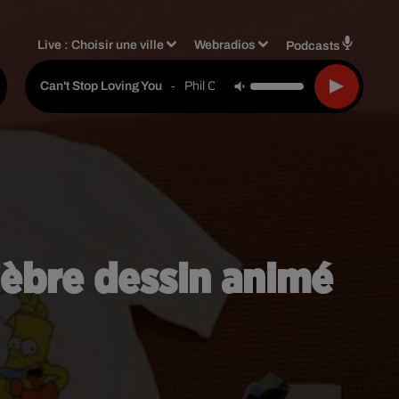
Live :
Choisir une ville
Webradios
Podcasts
-
Phil Collins
Can't Stop Loving You
élèbre dessin animé