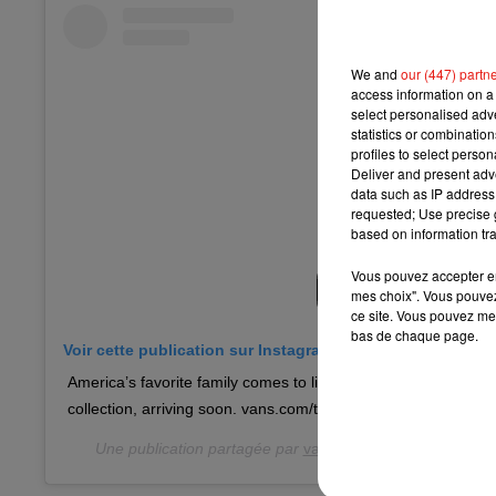
We and
our (447) partn
access information on a 
select personalised ad
statistics or combinatio
profiles to select person
Deliver and present adv
data such as IP address 
requested; Use precise g
based on information tra
Vous pouvez accepter en 
mes choix". Vous pouvez
ce site. Vous pouvez met
bas de chaque page.
Voir cette publication sur Instagram
America’s favorite family comes to life in the new The Simps
collection, arriving soon. vans.com/thesimpsons
Une publication partagée par
vans
(@vans) le
3 Août 20