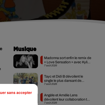
de
Musique
Madonna sort enfin le remix de
« Love Sensation » avec Kylie
7 août 2026
Minogue
e
Tayc et Didi B dévoilent le
single le plus dansant de
7 août 2026
l’année
,
uer sans accepter
Angèle et Amélie Lens
dévoilent leur collaboration tant
7 août 2026
attendue