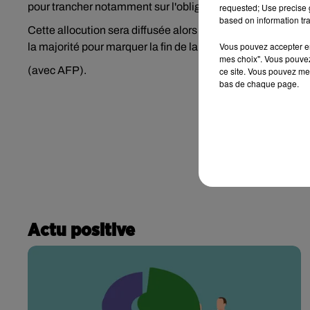
pour trancher notamment sur l'obligation vaccinale pour le
requested; Use precise g
based on information tra
Cette allocution sera diffusée alors qu'Emmanuel Macron a
Vous pouvez accepter en 
la majorité pour marquer la fin de la session.
mes choix". Vous pouvez
(avec AFP).
ce site. Vous pouvez met
bas de chaque page.
Actu positive