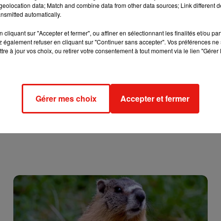
s soignants et l'extension du pass sanitaire.
eolocation data; Match and combine data from other data sources; Link different de
nsmitted automatically.
 prévu de recevoir lundi à 19H00 à l'Elysée les parlementaires 
cliquant sur "Accepter et fermer", ou affiner en sélectionnant les finalités et/ou pa
 également refuser en cliquant sur "Continuer sans accepter". Vos préférences ne 
tre à jour vos choix, ou retirer votre consentement à tout moment via le lien "Gérer 
Gérer mes choix
Accepter et fermer