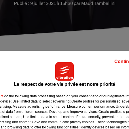
Publié : 9 juillet 2021 à 15h30 par Maud Tambellini
i à 20H00, a annoncé l'Elysée, alors que la sortie d
Contin
tion sanitaire, due à la progression du variant Delt
Le respect de votre vie privée est notre priorité
a un mois et demi après l'entretien donné le 29 avril par le chef 
étaillait le calendrier du déconfinement.
ers
do the following data processing based on your consent and/or our legitimate int
device; Use limited data to select advertising; Create profiles for personalised adver
tervention, mais l'entourage d'Emmanuel Macron a récemment
vertising; Measure advertising performance; Measure content performance; Unders
derniers mois de la fin du quinquennat, en particulier sur les
ns of data from different sources; Develop and improve services; Create profiles to 
alised content; Use limited data to select content; Ensure security, prevent and detect
ertising and content; Save and communicate privacy choices. These technologies
 Conseil de défense Covid-19 qui se tiendra lundi matin à l'Elys
and browsing data to offer following functionalities: Identify devices based on infor