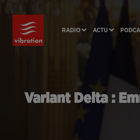
RADIO
ACTU
PODCA
Variant Delta : E