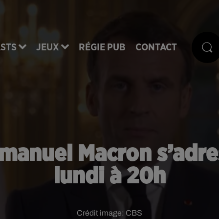
STS
JEUX
RÉGIE PUB
CONTACT
mmanuel Macron s’adre
lundi à 20h
Crédit image:
CBS