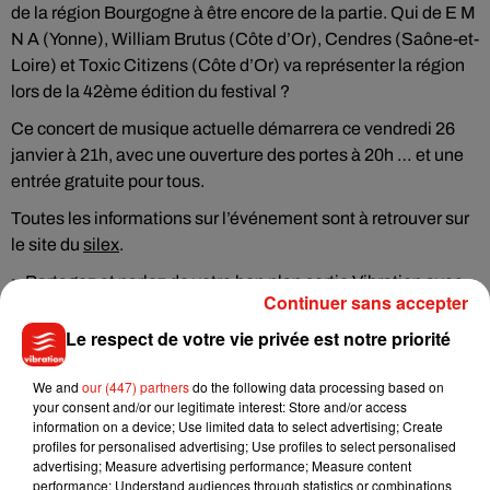
de la région Bourgogne à être encore de la partie. Qui de E M
N A (Yonne), William Brutus (Côte d’Or), Cendres (Saône-et-
Loire) et Toxic Citizens (Côte d’Or) va représenter la région
lors de la 42ème édition du festival ?
Ce concert de musique actuelle démarrera ce vendredi 26
janvier à 21h, avec une ouverture des portes à 20h … et une
entrée gratuite pour tous.
Toutes les informations sur l’événement sont à retrouver sur
le site du
silex
.
> Partagez et parlez de votre bon plan sortie Vibration avec
Continuer sans accepter
Léo :)
Le respect de votre vie privée est notre priorité
We and
our (447) partners
do the following data processing based on
your consent and/or our legitimate interest: Store and/or access
Musique
information on a device; Use limited data to select advertising; Create
profiles for personalised advertising; Use profiles to select personalised
advertising; Measure advertising performance; Measure content
performance; Understand audiences through statistics or combinations