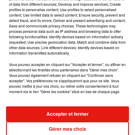
Julien Lieb s’essaye à la vie de chatelain
of data from different sources; Develop and improve services; Create
dans son nouveau clip
profiles to personalise content; Use profiles to select personalised
7 août 2026
content; Use limited data to select content; Ensure security, prevent and
detect fraud, and fix errors; Deliver and present advertising and content;
Save and communicate privacy choices. These technologies may
process personal data such as IP address and browsing data to offer
following functionalities: Identify devices based on information actively
Madonna sort enfin le remix de « Love
requested; Use precise geolocation data; Match and combine data from
Sensation » avec Kylie Minogue
other data sources; Link different devices; Identify devices based on
7 août 2026
information transmitted automatically.
Vous pouvez accepter en cliquant sur "Accepter et fermer", ou affiner en
sélectionnant les finalités et/ou partenaires dans "Gérer mes choix".
Vous pouvez également refuser en cliquant sur "Continuer sans
accepter". Vos préférences ne s'appliqueront que pour ce site. Vous
Tayc et Didi B dévoilent le single le plus
pouvez mettre à jour vos choix, ou retirer votre consentement à tout
dansant de l’année
moment via le lien "Gérer les cookies" situé en bas de chaque page.
7 août 2026
Accepter et fermer
Angèle et Amélie Lens dévoilent leur
collaboration tant attendue
Gérer mes choix
7 août 2026