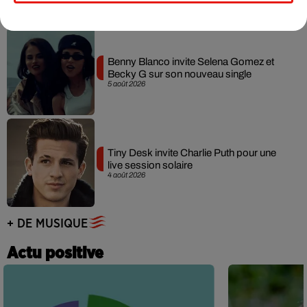
Benny Blanco invite Selena Gomez et
Becky G sur son nouveau single
5 août 2026
Tiny Desk invite Charlie Puth pour une
live session solaire
4 août 2026
+ DE MUSIQUE
Actu positive