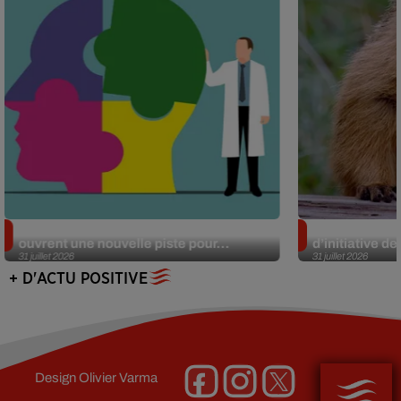
Alzheimer : des chercheurs japonais
Des marmottes
ouvrent une nouvelle piste pour...
d’initiative d
31 juillet 2026
31 juillet 2026
+ D'ACTU POSITIVE
Design
Olivier Varma