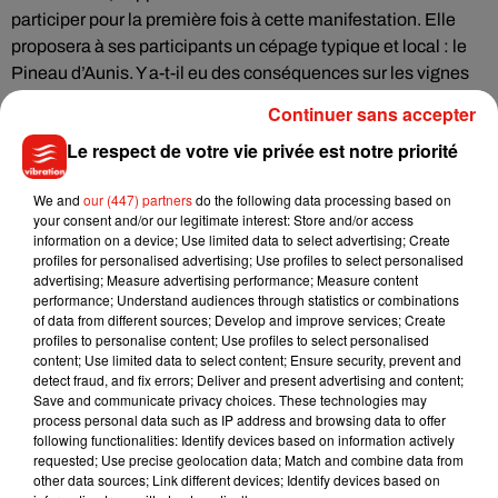
participer pour la première fois à cette manifestation. Elle
proposera à ses participants un cépage typique et local : le
Pineau d’Aunis. Y a-t-il eu des conséquences sur les vignes
en raison du climat ?
Continuer sans accepter
Le respect de votre vie privée est notre priorité
Écouter le podcast
We and
our (447) partners
do the following data processing based on
your consent and/or our legitimate interest: Store and/or access
information on a device; Use limited data to select advertising; Create
profiles for personalised advertising; Use profiles to select personalised
advertising; Measure advertising performance; Measure content
Et après de telles randonnées à travers ces paysages,
performance; Understand audiences through statistics or combinations
certains seront peut-être tentés de jouer les prolongations en
of data from different sources; Develop and improve services; Create
profiles to personalise content; Use profiles to select personalised
participant aux vendanges. En attendant, sachez qu’il reste
content; Use limited data to select content; Ensure security, prevent and
des places pour participer à cette manifestation. Pour les
detect fraud, and fix errors; Deliver and present advertising and content;
Coteaux-en-Vendômois, 30 places pour dimanche matin.
Save and communicate privacy choices. These technologies may
process personal data such as IP address and browsing data to offer
Les randonnées débutent à 9h30.
following functionalities: Identify devices based on information actively
requested; Use precise geolocation data; Match and combine data from
other data sources; Link different devices; Identify devices based on