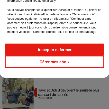
information transmitted automatically.
Musique
Vous pouvez accepter en cliquant sur "Accepter et fermer", ou affiner en
sélectionnant les finalités et/ou partenaires dans "Gérer mes choix".
Vous pouvez également refuser en cliquant sur "Continuer sans
accepter". Vos préférences ne s'appliqueront que pour ce site. Vous
Julien Lieb s’essaye à la vie de chatelain
pouvez mettre à jour vos choix, ou retirer votre consentement à tout
dans son nouveau clip
moment via le lien "Gérer les cookies" situé en bas de chaque page.
7 août 2026
Accepter et fermer
Madonna sort enfin le remix de « Love
Gérer mes choix
Sensation » avec Kylie Minogue
7 août 2026
Tayc et Didi B dévoilent le single le plus
dansant de l’année
7 août 2026