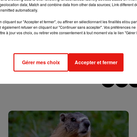
ères dates, Vianney semble vouloir faire plaisir à ses fans. En
eolocation data; Match and combine data from other data sources; Link different de
es partout en France dont
une à l’Accor Arena à Paris, en
nsmitted automatically.
qu'à 2022 pour avoir le plaisir d'applaudir le chanteur
à Orléans
cliquant sur "Accepter et fermer", ou affiner en sélectionnant les finalités et/ou pa
llier ou encore Aix.
 également refuser en cliquant sur "Continuer sans accepter". Vos préférences ne 
tre à jour vos choix, ou retirer votre consentement à tout moment via le lien "Gérer 
t.co/Z0EpGqpqjY
pic.twitter.com/ikOTgWWFVk
e
juste ici
!
Gérer mes choix
Accepter et fermer