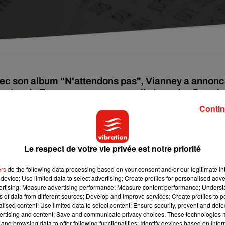
 avec son album "N'attendons pas", Vianney a annon
s routes de France pour une nouvelle tournée. Surpri
tre ajoutées.
Contin
e sa grande entrée dans l'émission
The Voice
en tant que juré au
Le respect de votre vie privée est notre priorité
anteur
s'apprête à dévoiler son troisième album
nt, il dévoile petit à petit des chansons à l'instar de
Beau-
ers
do the following data processing based on your consent and/or our legitimate int
ert, et notamment à sa fille de 9 ans. Mais surtout, l'artiste se
device; Use limited data to select advertising; Create profiles for personalised adver
vertising; Measure advertising performance; Measure content performance; Unders
ns of data from different sources; Develop and improve services; Create profiles to 
alised content; Use limited data to select content; Ensure security, prevent and detect
ertising and content; Save and communicate privacy choices. These technologies
and browsing data to offer following functionalities: Identify devices based on infor