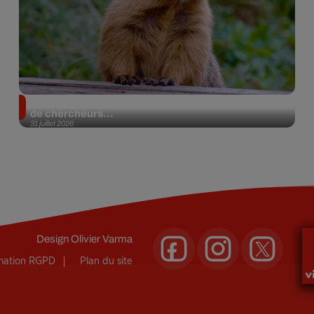
Des marmottes sur OnlyFans : la drôle d’initiative
de chercheurs...
31 juillet 2026
Design
Olivier Varma
rmation RGPD
Plan du site