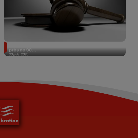
Il achète une veste 3 dollars en friperie et la revend
près de 90...
30 juillet 2026