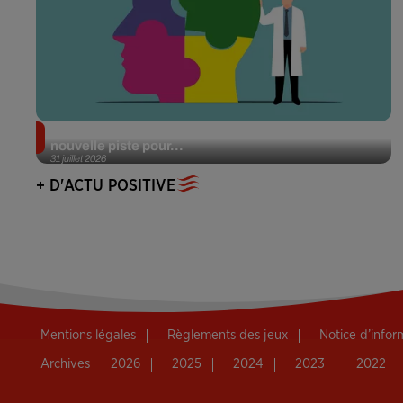
Alzheimer : des chercheurs japonais ouvrent une
nouvelle piste pour...
31 juillet 2026
+ D'ACTU POSITIVE
Mentions légales
Règlements des jeux
Notice d’info
Archives
2026
2025
2024
2023
2022