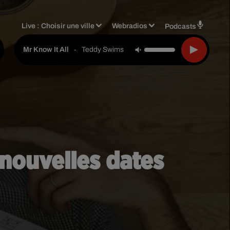
Live :
Choisir une ville
Webradios
Podcasts
-
Teddy Swims
Mr Know It All
nouvelles dates